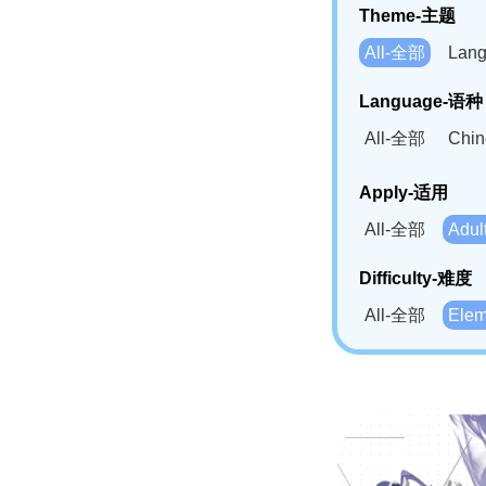
Theme-主题
All-全部
Lan
Language-语种
All-全部
Chi
German(DE)-
Apply-适用
Bahasa Mela
All-全部
Adu
Swahili(SW
Difficulty-难度
All-全部
Ele