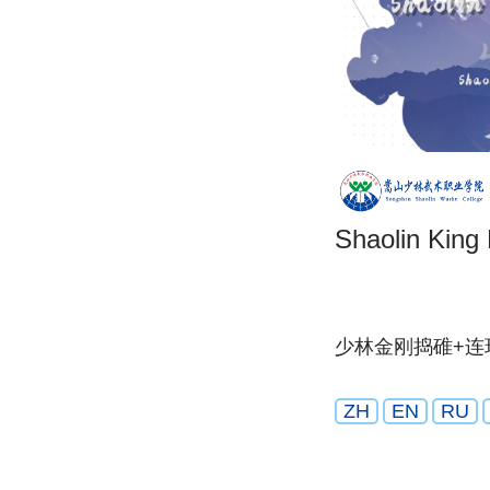
Shaolin King
少林金刚捣碓+连
ZH
EN
RU