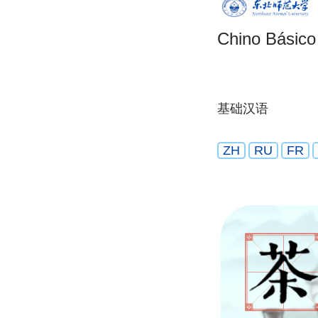
Chino Básico
基础汉语
ZH
RU
FR