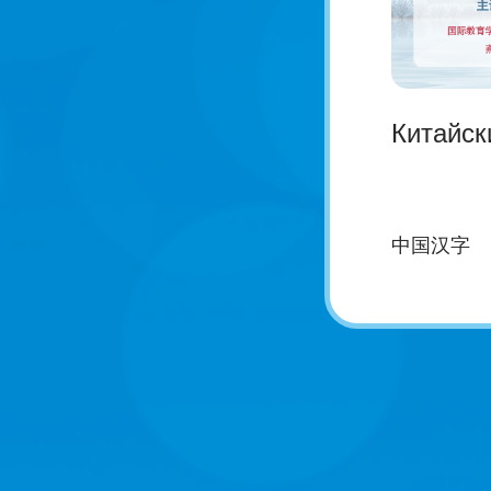
Китайск
中国汉字