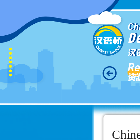
Ch
D
汉
Re
资
Chine