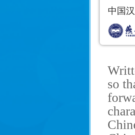
中国汉
Writt
so th
forwa
chara
Chine