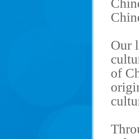
Chine
Chine
Our l
cultu
of Ch
origi
cultu
Throu