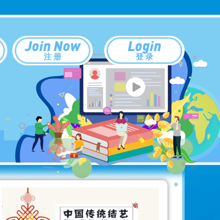
Join Now
Login
注 册
登 录