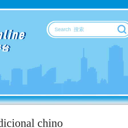
nline
平台
adicional chino