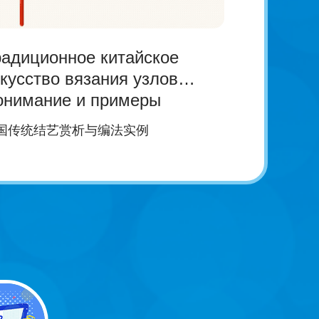
радиционное китайское
кусство вязания узлов
онимание и примеры
国传统结艺赏析与编法实例