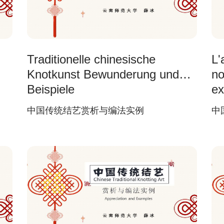
Traditionelle chinesische
L'
Knotkunst Bewunderung und
no
Beispiele
e
中国传统结艺赏析与编法实例
中