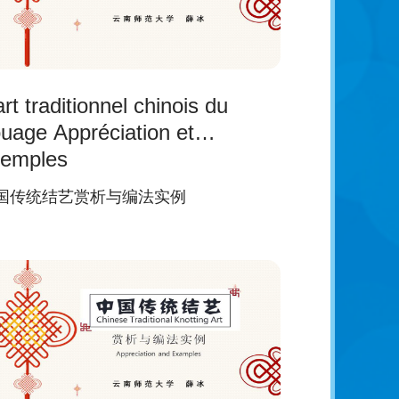
art traditionnel chinois du
uage Appréciation et
xemples
国传统结艺赏析与编法实例