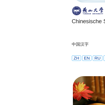
Chinesische S
中国汉字
ZH
EN
RU