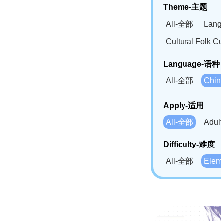
Theme-主题
All-全部
Lan
Cultural Fol
Language-语种
All-全部
Chi
German(DE)-
Apply-适用
Bahasa Mela
All-全部
Adu
Swahili(SW
Difficulty-难度
All-全部
Ele