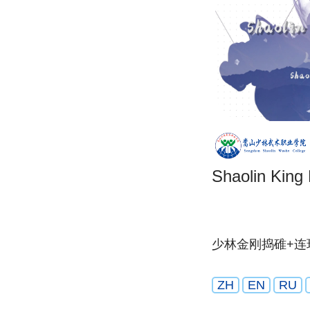
Shaolin King
少林金刚捣碓+连
ZH
EN
RU