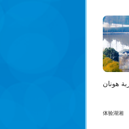
بة هونان
体验湖湘