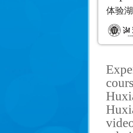
体验湖
Exper
cours
Huxi
Huxia
video