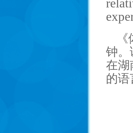
relat
exper
《
钟。
在湖
的语