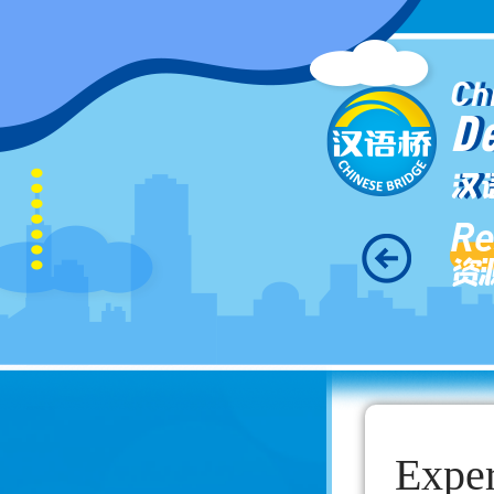
Ch
D
汉
Re
资
Exper