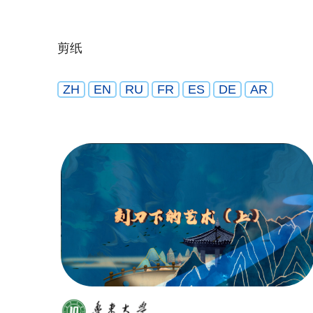
剪纸
ZH
EN
RU
FR
ES
DE
AR