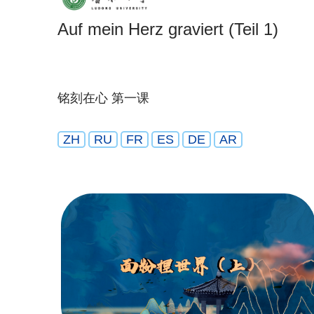
Auf mein Herz graviert (Teil 1)
铭刻在心 第一课
ZH
RU
FR
ES
DE
AR