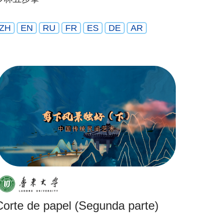
ZH
EN
RU
FR
ES
DE
AR
Corte de papel (Segunda parte)