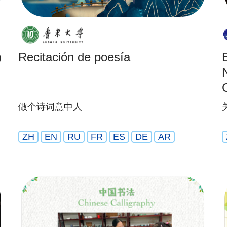
)
Recitación de poesía
(
做个诗词意中人
ZH
EN
RU
FR
ES
DE
AR