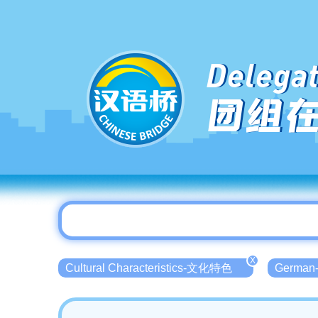
Delegat
团组
X
Cultural Characteristics-文化特色
Germa