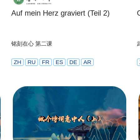
Auf mein Herz graviert (Teil 2)
铭刻在心 第二课
ZH
RU
FR
ES
DE
AR