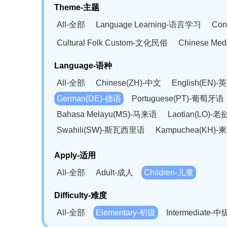
Theme-主题
All-全部
Language Learning-语言学习
Con
Cultural Folk Custom-文化民俗
Chinese Me
Language-语种
All-全部
Chinese(ZH)-中文
English(EN)-
German(DE)-德语
Portuguese(PT)-葡萄牙语
Bahasa Melayu(MS)-马来语
Laotian(LO)-
Swahili(SW)-斯瓦西里语
Kampuchea(KH)
Apply-适用
All-全部
Adult-成人
Children-儿童
Difficulty-难度
All-全部
Elementary-初级
Intermediate-中