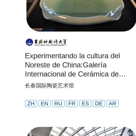
Experimentando la cultura del
Noreste de China:Galería
Internacional de Cerámica de
Changchun
长春国际陶瓷艺术馆
ZH
EN
RU
FR
ES
DE
AR