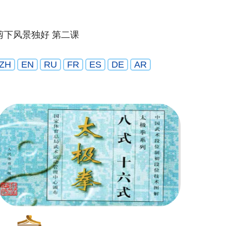
剪下风景独好 第二课
ZH
EN
RU
FR
ES
DE
AR