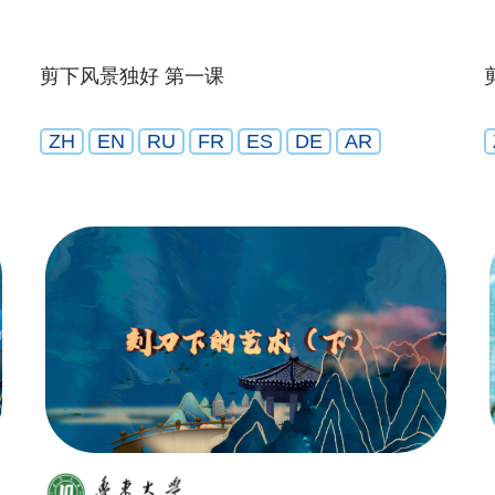
剪下风景独好 第一课
ZH
EN
RU
FR
ES
DE
AR