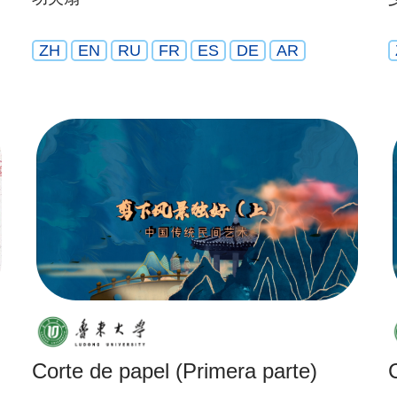
ZH
EN
RU
FR
ES
DE
AR
Corte de papel (Primera parte)