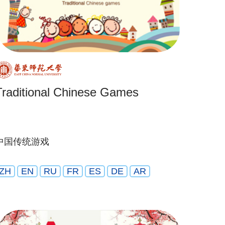
Traditional Chinese Games
中国传统游戏
ZH
EN
RU
FR
ES
DE
AR