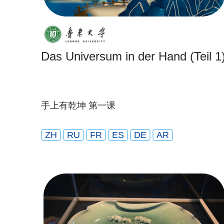
Das Universum in der Hand (Teil 1
手上有乾坤 第一课
ZH
RU
FR
ES
DE
AR