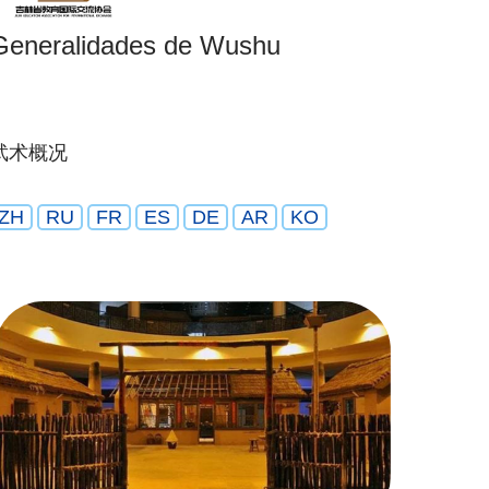
Generalidades de Wushu
武术概况
ZH
RU
FR
ES
DE
AR
KO