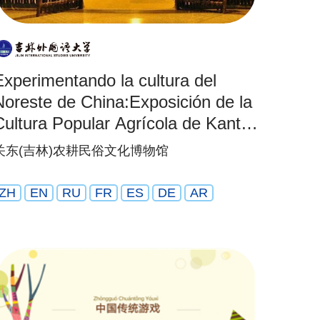
Experimentando la cultura del
Noreste de China:Exposición de la
Cultura Popular Agrícola de Kanto
Jilin)
关东(吉林)农耕民俗文化博物馆
ZH
EN
RU
FR
ES
DE
AR