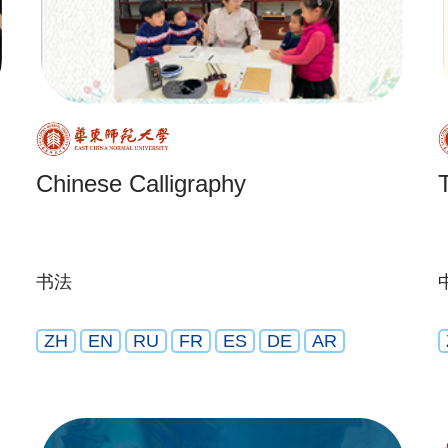
Chinese Calligraphy
书法
ZH
EN
RU
FR
ES
DE
AR