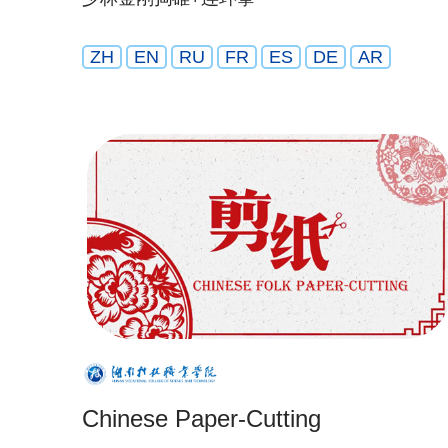
ZH
EN
RU
FR
ES
DE
AR
Chinese Paper-Cutting