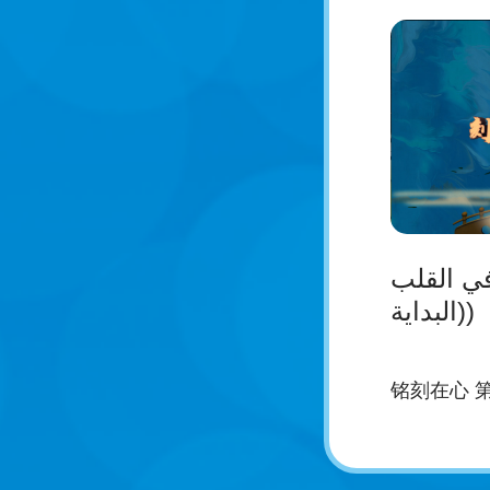
ي القلب
(البداية)
铭刻在心 