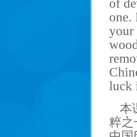
of de
one. 
your 
wood 
remov
Chine
luck 
本
粹之
中国