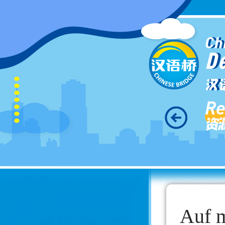
Ch
D
汉
Re
资
Auf m