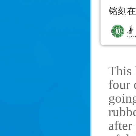
铭刻在
This 
four 
going
rubbe
after