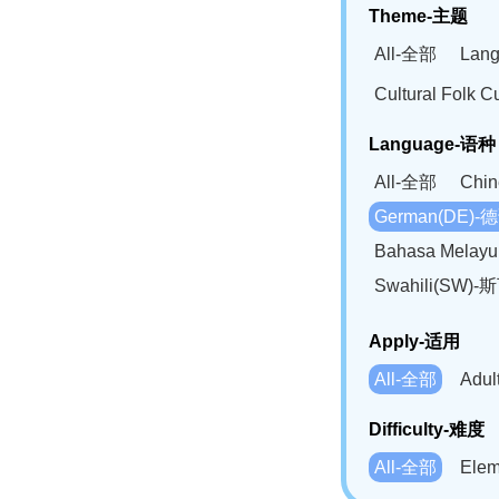
Theme-主题
All-全部
Lan
Cultural Fol
Language-语种
All-全部
Chi
German(DE)-
Bahasa Mela
Swahili(SW
Apply-适用
All-全部
Adu
Difficulty-难度
All-全部
Ele