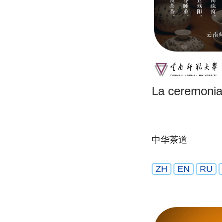
La ceremonia 
中华茶道
ZH
EN
RU