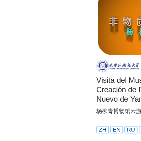
Visita del Mu
Creación de 
Nuevo de Yan
杨柳青博物馆云游
ZH
EN
RU