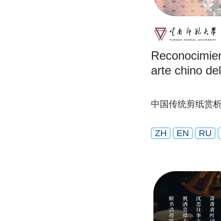
Reconocimien
arte chino de
中国传统剪纸赏
ZH
EN
RU