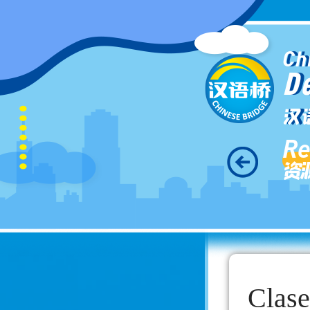
Ch
D
汉
Re
资
Clase