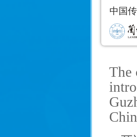
中国传
The 
intr
Guzh
Chin