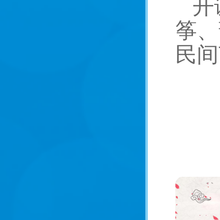
开
筝、
民间