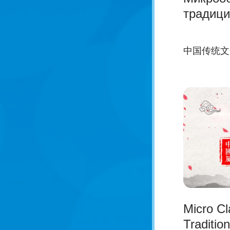
традици
中国传统文
Micro C
Tradition