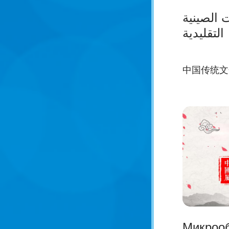
 الصينية
التقليدية
中国传统文
Микрооб