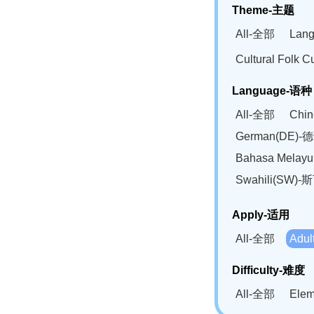
Theme-主题
All-全部
Lan
Cultural Fol
Language-语种
All-全部
Chi
German(DE)-
Bahasa Mela
Swahili(SW
Apply-适用
All-全部
Adu
Difficulty-难度
All-全部
Ele