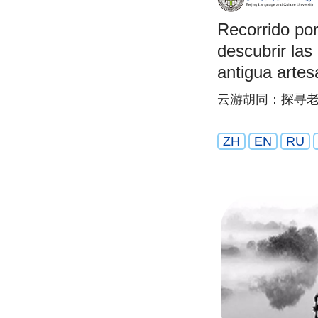
Recorrido por
descubrir las
antigua artes
云游胡同：探寻老
ZH
EN
RU