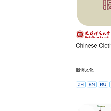
Chinese Cloth
服饰文化
ZH
EN
RU