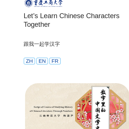
Let’s Learn Chinese Characters
Together
跟我一起学汉字
ZH
EN
FR