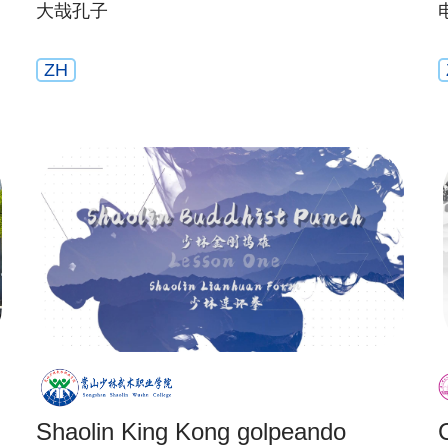
大哉孔子
ZH
Shaolin King Kong golpeando