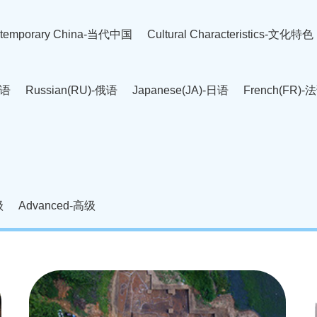
temporary China-当代中国
Cultural Characteristics-文化特色
英语
Russian(RU)-俄语
Japanese(JA)-日语
French(FR)-
Thai language(TH)-泰语
Arabic(AR)-阿拉伯语
Korean(
老挝语
Czech(CS)-捷克语
Hungarian(HU)-匈牙利语
Roman
-柬埔寨语
Mongolian(MN)-蒙古语
级
Advanced-高级