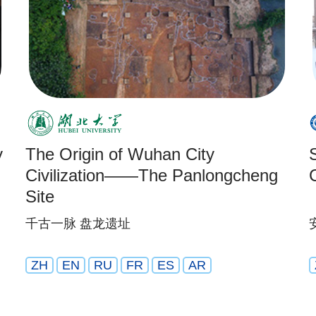
y
The Origin of Wuhan City
Civilization——The Panlongcheng
Site
千古一脉 盘龙遗址
ZH
EN
RU
FR
ES
AR