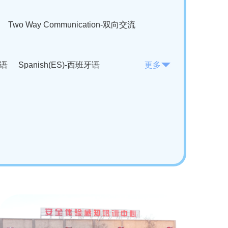
Two Way Communication-双向交流
法语
Spanish(ES)-西班牙语
更多
KO)-韩语
Vietnamese(VI)-越南语
ian(RO)-罗马尼亚语