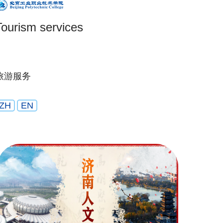
Tourism services
旅游服务
ZH
EN