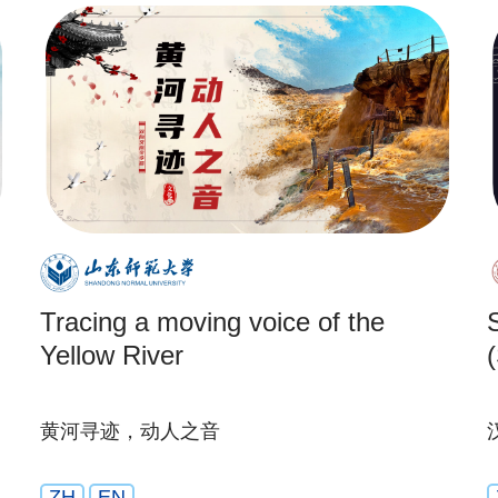
Tracing a moving voice of the
Yellow River
(
黄河寻迹，动人之音
ZH
EN