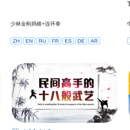
少林金刚捣碓+连环拳
ZH
EN
RU
FR
ES
DE
AR