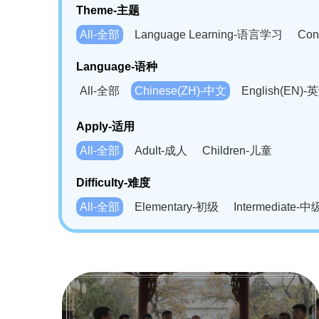
Theme-主题
All-全部
Language Learning-语言学习
Con
Language-语种
All-全部
Chinese(ZH)-中文
English(EN)-
German(DE)-德语
Portuguese(PT)-葡萄牙语
Apply-适用
Bahasa Melayu(MS)-马来语
Laotian(LO)-
All-全部
Adult-成人
Children-儿童
Swahili(SW)-斯瓦西里语
Kampuchea(KH)
Difficulty-难度
All-全部
Elementary-初级
Intermediate-中