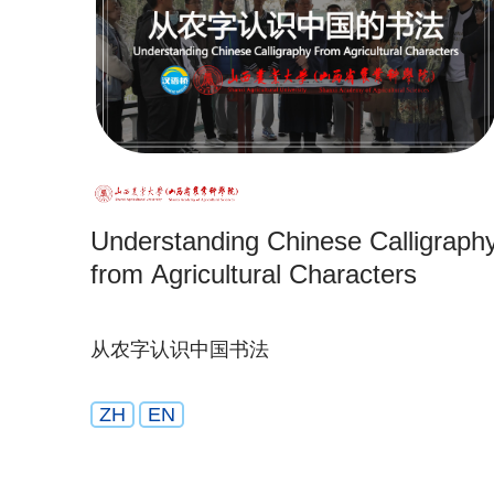
Understanding Chinese Calligraph
from Agricultural Characters
从农字认识中国书法
ZH
EN