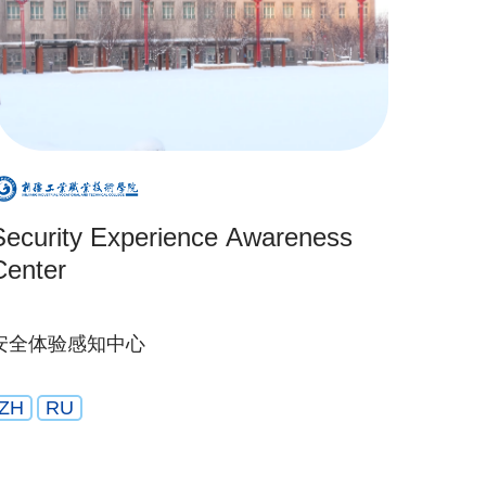
Security Experience Awareness
Center
安全体验感知中心
ZH
RU