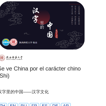
Se ve China por el carácter chino
Shi)
汉字里的中国——汉字文化
ZH
EN
RU
FR
ES
DE
AR