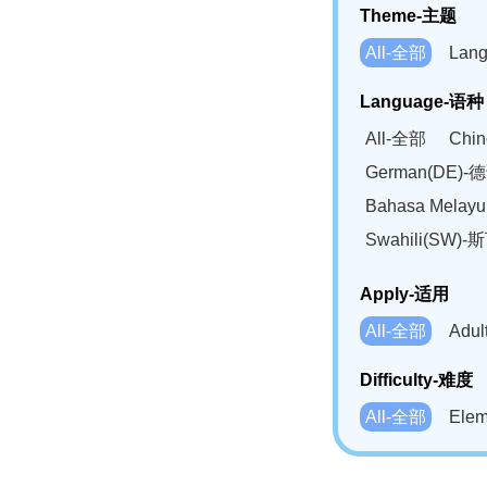
Theme-主题
All-全部
Lan
Language-语种
All-全部
Chi
German(DE)-
Bahasa Mela
Swahili(SW
Apply-适用
All-全部
Adu
Difficulty-难度
All-全部
Ele