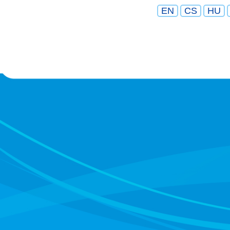
EN
CS
HU