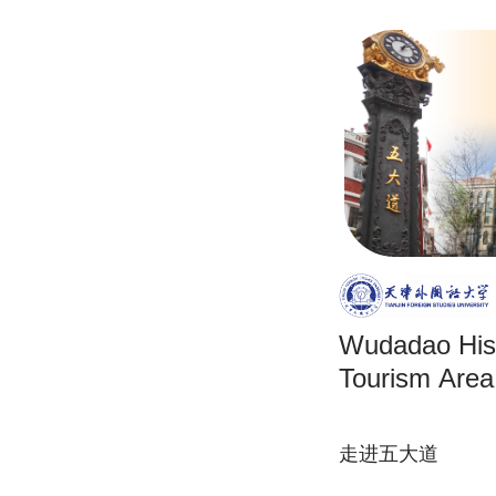
Wudadao Hist
Tourism Area
走进五大道