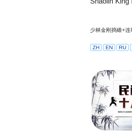
Shaolin King
少林金刚捣碓+连
ZH
EN
RU