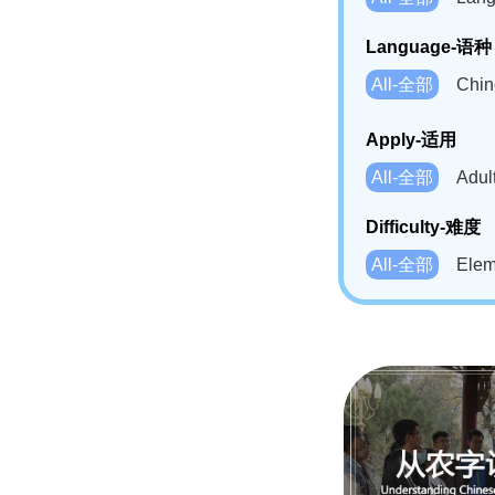
Language-语种
All-全部
Chi
German(DE)-
Apply-适用
Bahasa Mela
All-全部
Adu
Swahili(SW
Difficulty-难度
All-全部
Ele