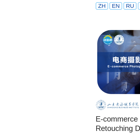
ZH
EN
RU
E-commerce 
Retouching D