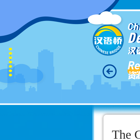
Ch
D
汉
Re
资
The G