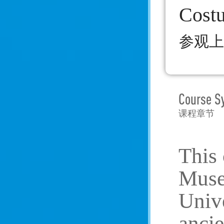
Cost
参观上
Course S
课程章节
This 
Muse
Unive
ancie