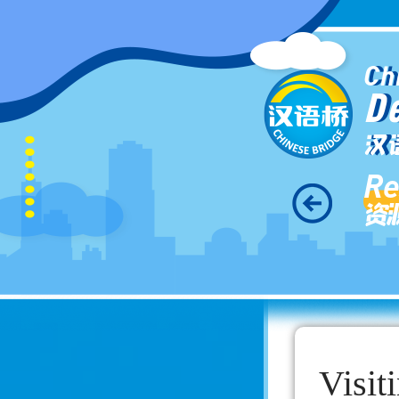
Ch
D
汉
Re
资
Visit