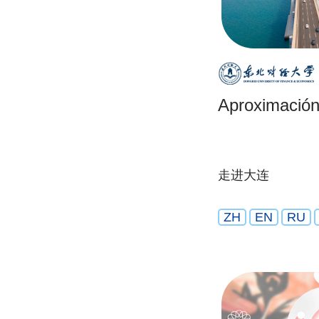
Aproximación
走进大连
ZH
EN
RU