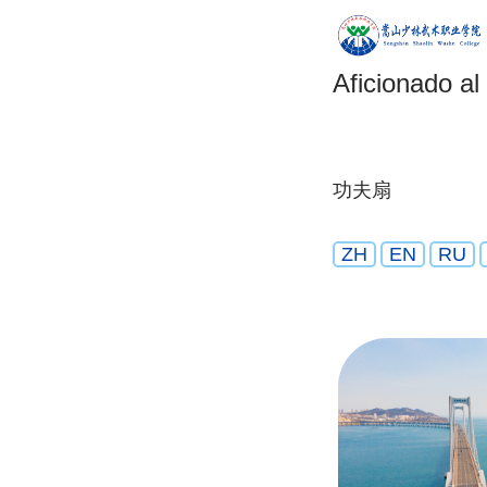
Aficionado al
功夫扇
ZH
EN
RU