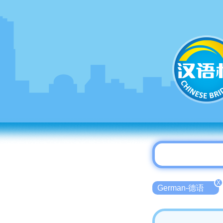
X
German-德语