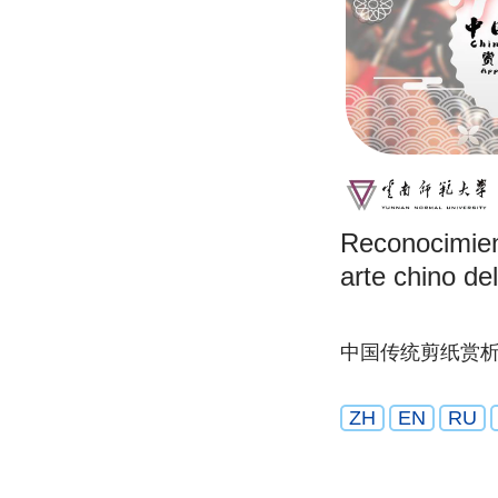
Reconocimien
arte chino de
中国传统剪纸赏
ZH
EN
RU