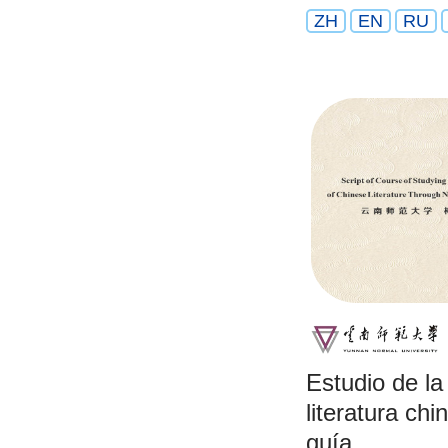
ZH
EN
RU
Estudio de la 
literatura c
guía