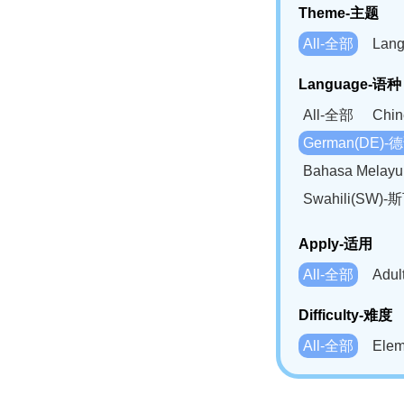
Theme-主题
All-全部
Lan
Language-语种
All-全部
Chi
German(DE)-
Bahasa Mela
Swahili(SW
Apply-适用
All-全部
Adu
Difficulty-难度
All-全部
Ele