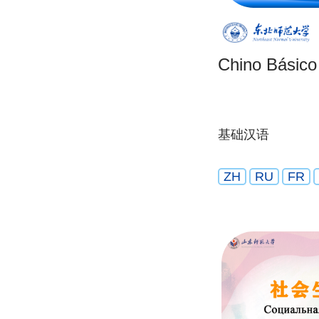
Chino Básico
基础汉语
ZH
RU
FR