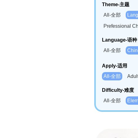
Theme-主题
All-全部
Lan
Prefessional
Language-语种
All-全部
Chi
German(DE)-
Apply-适用
Bahasa Mela
All-全部
Adu
Swahili(SW
Difficulty-难度
All-全部
Ele