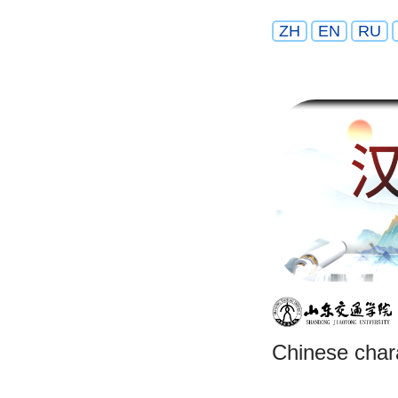
ZH
EN
RU
Chinese char