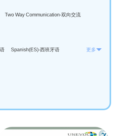
Two Way Communication-双向交流
法语
Spanish(ES)-西班牙语
更多
KO)-韩语
Vietnamese(VI)-越南语
ian(RO)-罗马尼亚语