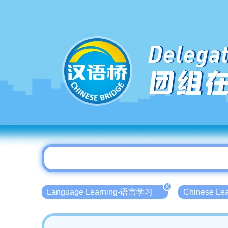
Delegat
团组
X
Language Learning-语言学习
Chinese L