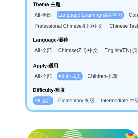
Theme-主题
All-全部
Language Learning-语言学习
Con
Prefessional Chinese-职业中文
Chinese T
Language-语种
All-全部
Chinese(ZH)-中文
English(EN)-
German(DE)-德语
Portuguese(PT)-葡萄牙语
Apply-适用
Bahasa Melayu(MS)-马来语
Laotian(LO)-
All-全部
Adult-成人
Children-儿童
Swahili(SW)-斯瓦西里语
Kampuchea(KH)
Difficulty-难度
All-全部
Elementary-初级
Intermediate-中