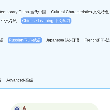
temporary China-当代中国
Cultural Characteristics-文化特色
est-中文考试
Chinese Learning-中文学习
英语
Russian(RU)-俄语
Japanese(JA)-日语
French(FR)-
Thai language(TH)-泰语
Arabic(AR)-阿拉伯语
Korean(
老挝语
Czech(CS)-捷克语
Hungarian(HU)-匈牙利语
Roman
-柬埔寨语
Mongolian(MN)-蒙古语
级
Advanced-高级