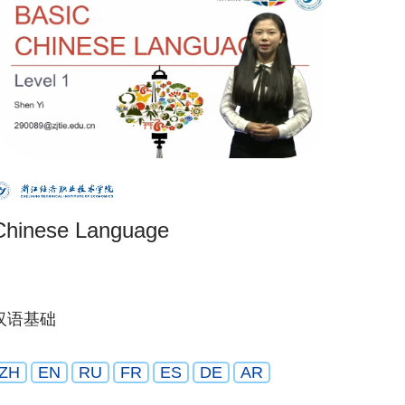
Chinese Language
汉语基础
ZH
EN
RU
FR
ES
DE
AR