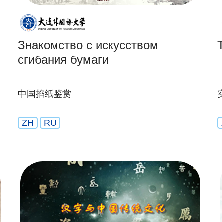
Знакомство с искусством
сгибания бумаги
中国掐纸鉴赏
ZH
RU