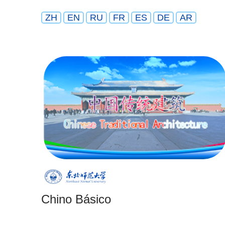
ZH
EN
RU
FR
ES
DE
AR
Chino Básico