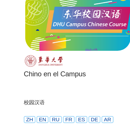
Chino en el Campus
校园汉语
ZH
EN
RU
FR
ES
DE
AR