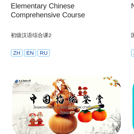
Elementary Chinese
Comprehensive Course
初级汉语综合课2
ZH
EN
RU