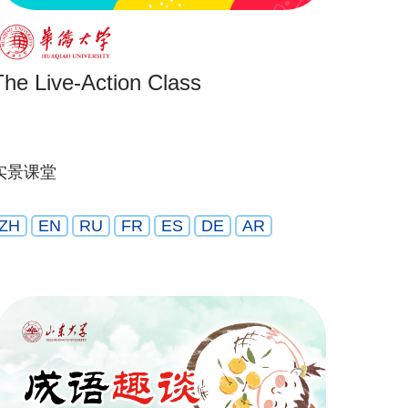
The Live-Action Class
实景课堂
ZH
EN
RU
FR
ES
DE
AR