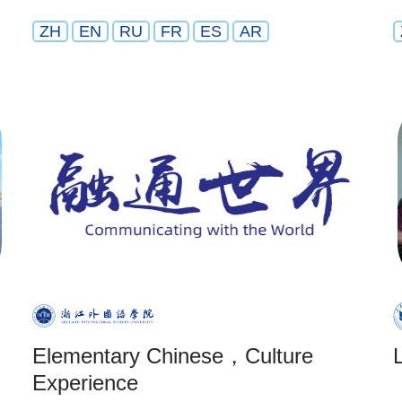
ZH
EN
RU
FR
ES
AR
Elementary Chinese，Culture
Experience