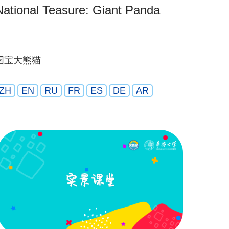
National Teasure: Giant Panda
国宝大熊猫
ZH
EN
RU
FR
ES
DE
AR