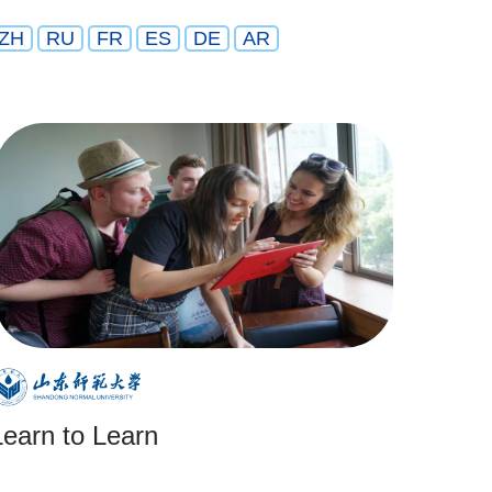
ZH
RU
FR
ES
DE
AR
Learn to Learn