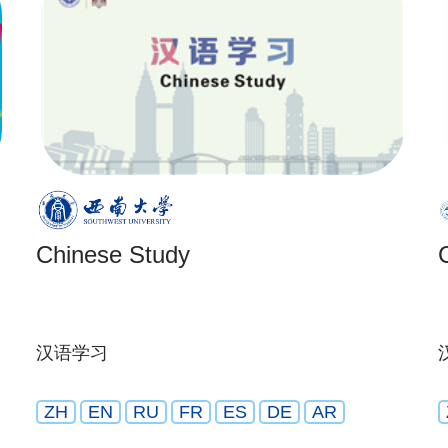
Chinese Study
汉语学习
ZH
EN
RU
FR
ES
DE
AR