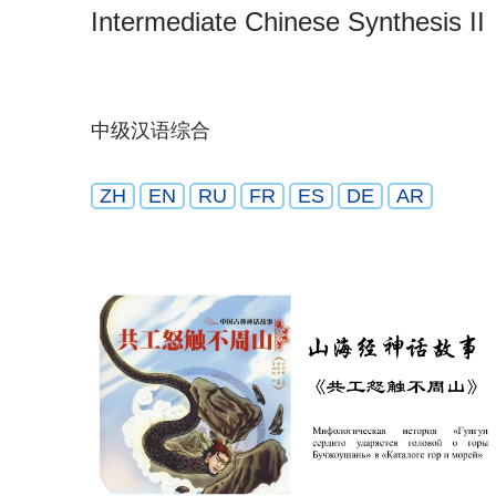
Intermediate Chinese Synthesis II
中级汉语综合
ZH
EN
RU
FR
ES
DE
AR