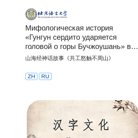
Мифологическая история
«Гунгун сердито ударяется
головой о горы Бучжоушань» в
«Каталоге гор и морей»
山海经神话故事《共工怒触不周山》
ZH
RU