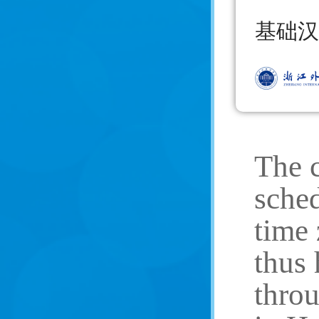
基础汉
The c
sched
time 
thus
throu