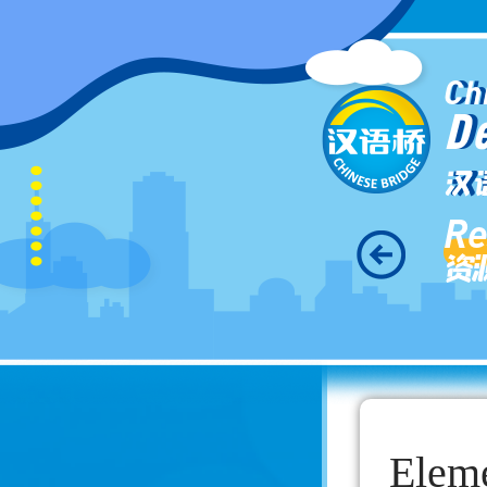
Ch
D
汉
Re
资
Elem