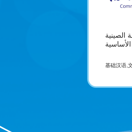
ة الصينية
الأساسية
基础汉语,