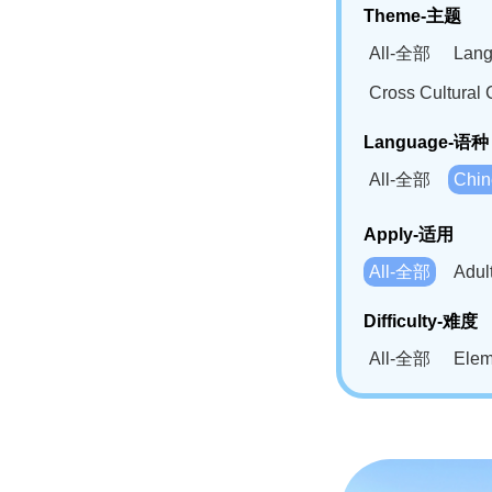
Theme-主题
All-全部
Lan
Cross Cultur
Language-语种
All-全部
Chi
German(DE)-
Apply-适用
Bahasa Mela
All-全部
Adu
Swahili(SW
Difficulty-难度
All-全部
Ele