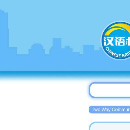
Two Way Commu