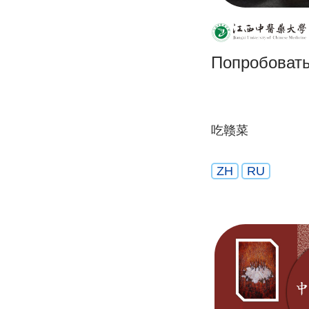
Попробовать
吃赣菜
ZH
RU