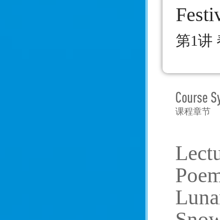
Festi
第1讲
Course S
课程章节
Lectu
Poems
Luna
Snow