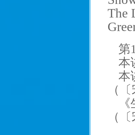
The 
Gree
第
本
本
（〔
《
（〔