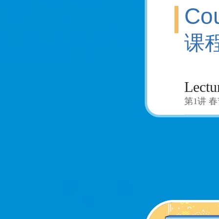
Cou
课
Lectu
第1讲 