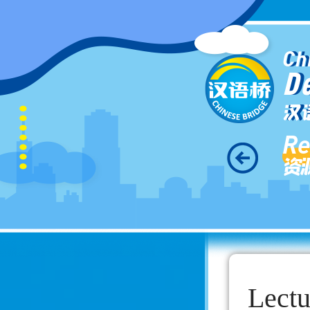
Ch
D
汉
Re
资
Lectu