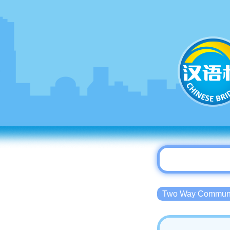
Two Way Commu