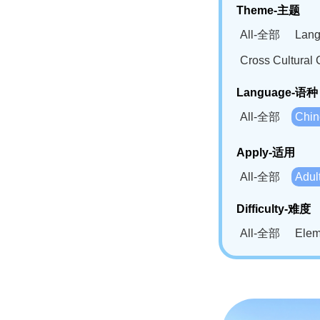
Theme-主题
All-全部
Lan
Cross Cultur
Language-语种
All-全部
Chi
German(DE)-
Apply-适用
Bahasa Mela
All-全部
Adu
Swahili(SW
Difficulty-难度
All-全部
Ele