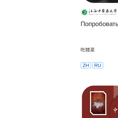
Попробовать
吃赣菜
ZH
RU