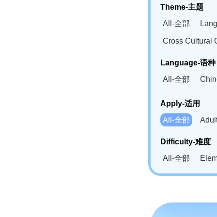
Theme-主题
All-全部
Lan
Cross Cultur
Language-语种
All-全部
Chi
German(DE)-
Apply-适用
Bahasa Mela
All-全部
Adu
Swahili(SW
Difficulty-难度
All-全部
Ele