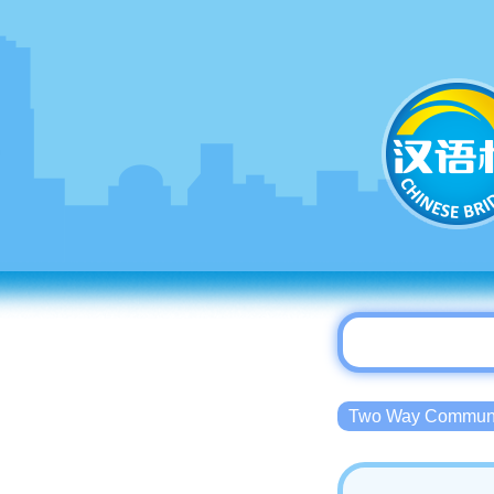
Two Way Commu