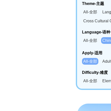
Theme-主题
All-全部
Lan
Cross Cultur
Language-语种
All-全部
Chi
German(DE)-
Apply-适用
Bahasa Mela
All-全部
Adu
Swahili(SW
Difficulty-难度
All-全部
Ele