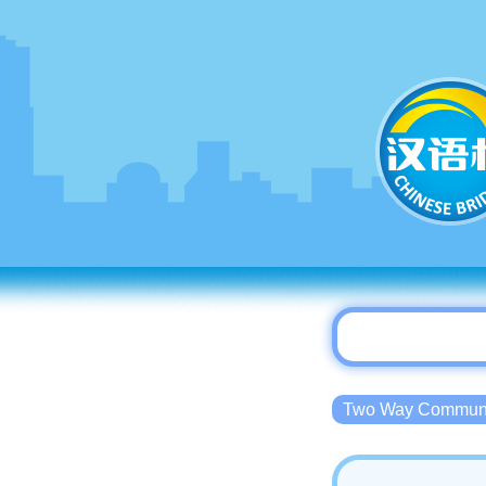
Two Way Commu