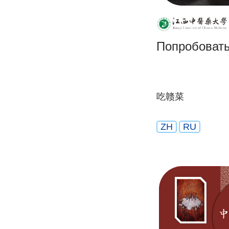
Попробовать
吃赣菜
ZH
RU