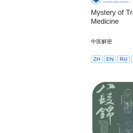
Mystery of Tr
Medicine
中医解密
ZH
EN
RU