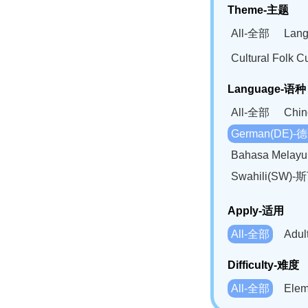
Theme-主题
All-全部
Lan
Cultural Fol
Language-语种
All-全部
Chi
German(DE)-
Bahasa Mela
Swahili(SW
Apply-适用
All-全部
Adu
Difficulty-难度
All-全部
Ele