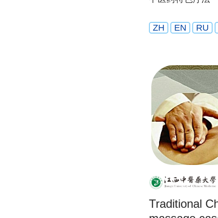
ZH
EN
RU
Traditional C