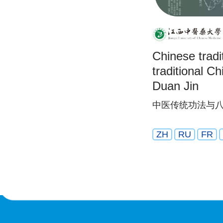
Chinese tradi
traditional C
Duan Jin
中医传统功法与
ZH
RU
FR