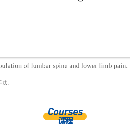
pulation of lumbar spine and lower limb pain.
手法。
Courses
课程