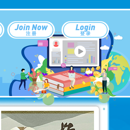
Join Now
Login
注 册
登 录