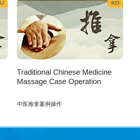
U
KO
Traditional Chinese Medicine
Massage Case Operation
中医推拿案例操作