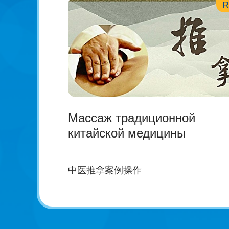
R
Массаж традиционной
китайской медицины
中医推拿案例操作