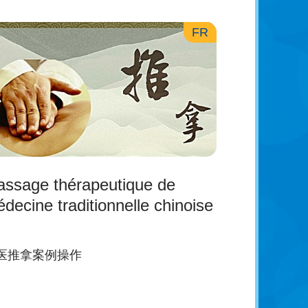
FR
ssage thérapeutique de
decine traditionnelle chinoise
医推拿案例操作