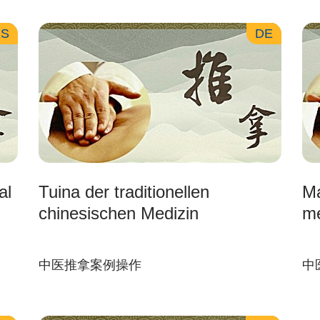
ES
DE
al
Tuina der traditionellen
Ma
chinesischen Medizin
mé
中医推拿案例操作
中