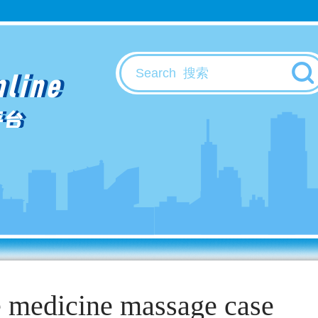
nline
平台
e medicine massage case