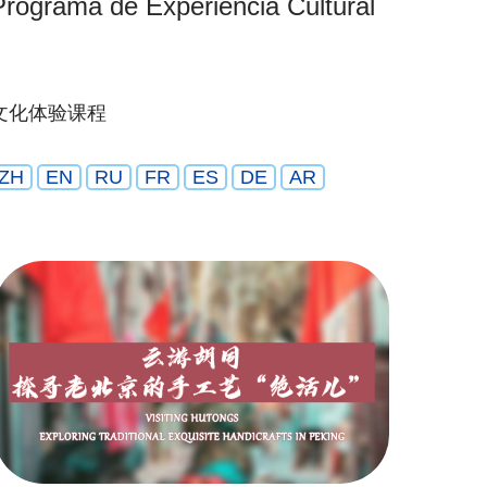
Programa de Experiencia Cultural
文化体验课程
ZH
EN
RU
FR
ES
DE
AR