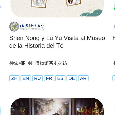
Shen Nong y Lu Yu Visita al Museo
de la Historia del Té
神农和陆羽 博物馆茶史探访
ZH
EN
RU
FR
ES
DE
AR