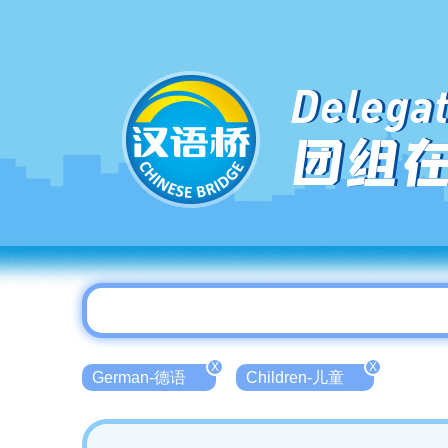
Delegat
团组
X
X
German-德语
Children-儿童