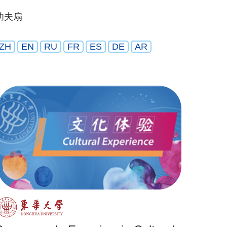
功夫扇
ZH
EN
RU
FR
ES
DE
AR