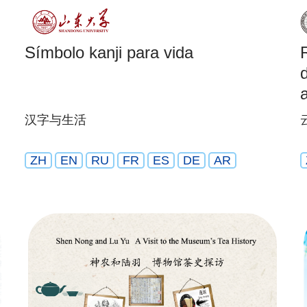
Símbolo kanji para vida
汉字与生活
ZH
EN
RU
FR
ES
DE
AR