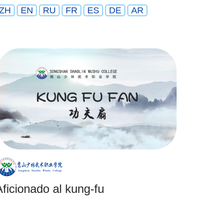
ZH
EN
RU
FR
ES
DE
AR
Aficionado al kung-fu