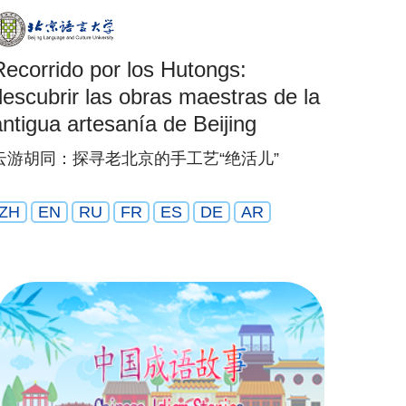
Recorrido por los Hutongs:
descubrir las obras maestras de la
antigua artesanía de Beijing
云游胡同：探寻老北京的手工艺“绝活儿”
ZH
EN
RU
FR
ES
DE
AR