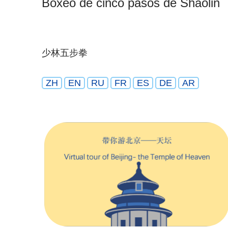
Boxeo de cinco pasos de Shaolin
少林五步拳
ZH
EN
RU
FR
ES
DE
AR