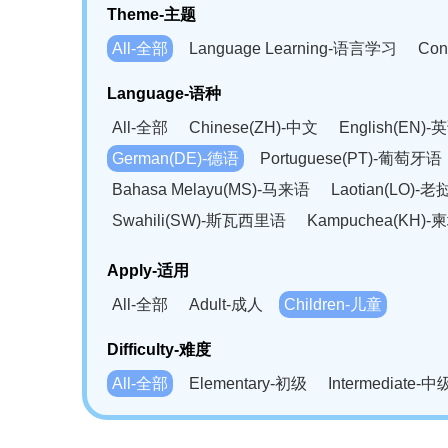
Theme-主题
All-全部
Language Learning-语言学习
Con
Language-语种
All-全部
Chinese(ZH)-中文
English(EN)-
German(DE)-德语
Portuguese(PT)-葡萄牙语
Bahasa Melayu(MS)-马来语
Laotian(LO)-
Swahili(SW)-斯瓦西里语
Kampuchea(KH)
Apply-适用
All-全部
Adult-成人
Children-儿童
Difficulty-难度
All-全部
Elementary-初级
Intermediate-中