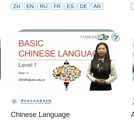
ZH
EN
RU
FR
ES
DE
AR
Chinese Language