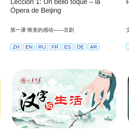
Lección 1: Un bello toque – la
Ópera de Beijing
第一课 唯美的感动——京剧
ZH
EN
RU
FR
ES
DE
AR