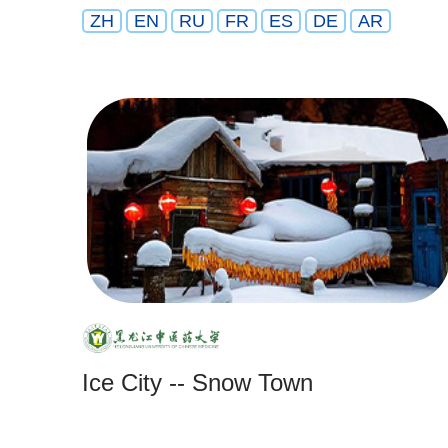
ZH
EN
RU
FR
ES
DE
AR
Ice City -- Snow Town