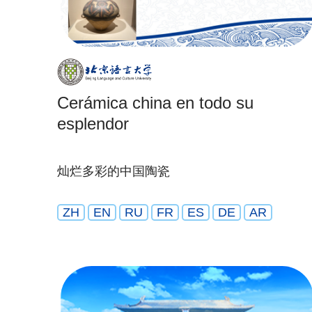
Cerámica china en todo su
esplendor
灿烂多彩的中国陶瓷
ZH
EN
RU
FR
ES
DE
AR