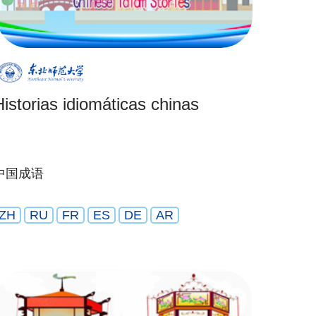
Historias idiomáticas chinas
中国成语
ZH
RU
FR
ES
DE
AR