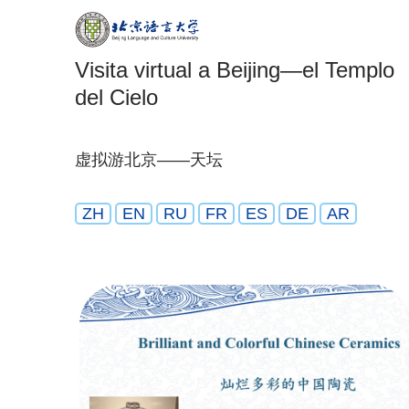
Visita virtual a Beijing—el Templo
del Cielo
虚拟游北京——天坛
ZH
EN
RU
FR
ES
DE
AR