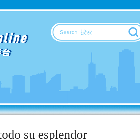
nline
平台
todo su esplendor