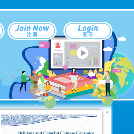
Join Now
Login
注 册
登 录