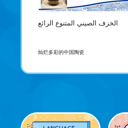
الخزف الصيني المتنوع الرائع
灿烂多彩的中国陶瓷