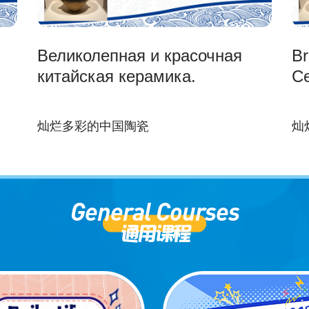
Великолепная и красочная
Br
китайская керамика.
Ce
灿烂多彩的中国陶瓷
灿
General Courses
通用课程