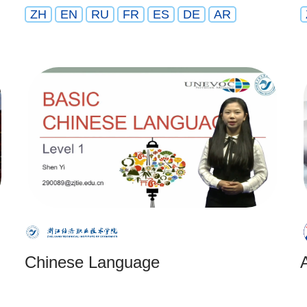
ZH
EN
RU
FR
ES
DE
AR
Chinese Language