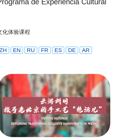
Programa de Experiencia Cultural
文化体验课程
ZH
EN
RU
FR
ES
DE
AR