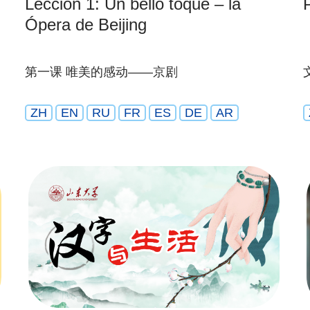
Lección 1: Un bello toque – la
Ópera de Beijing
第一课 唯美的感动——京剧
ZH
EN
RU
FR
ES
DE
AR