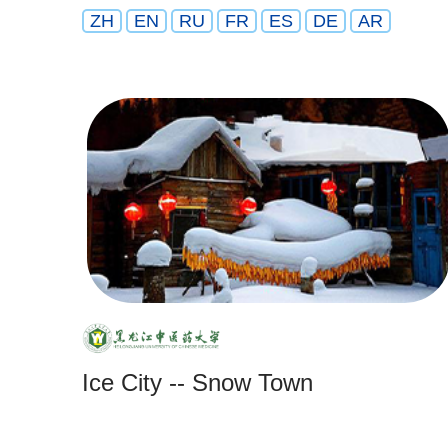
ZH
EN
RU
FR
ES
DE
AR
Ice City -- Snow Town