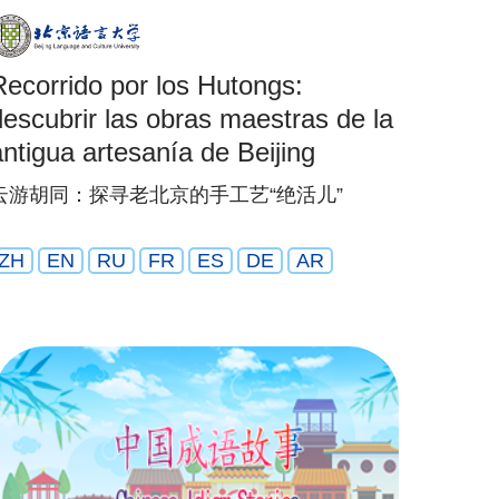
Recorrido por los Hutongs:
descubrir las obras maestras de la
antigua artesanía de Beijing
云游胡同：探寻老北京的手工艺“绝活儿”
ZH
EN
RU
FR
ES
DE
AR