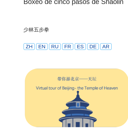
Boxeo de cinco pasos de Shaolin
少林五步拳
ZH
EN
RU
FR
ES
DE
AR