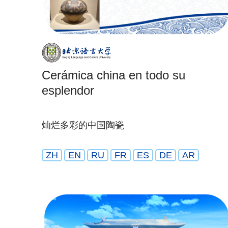
Cerámica china en todo su
esplendor
灿烂多彩的中国陶瓷
ZH
EN
RU
FR
ES
DE
AR