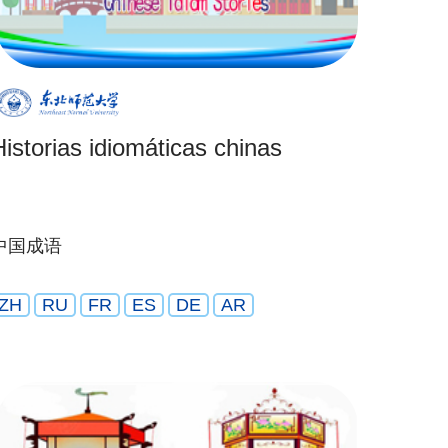
Historias idiomáticas chinas
中国成语
ZH
RU
FR
ES
DE
AR