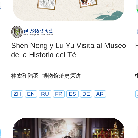
Shen Nong y Lu Yu Visita al Museo
de la Historia del Té
神农和陆羽 博物馆茶史探访
ZH
EN
RU
FR
ES
DE
AR