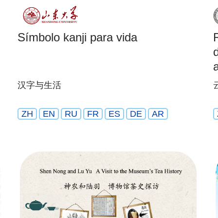
Símbolo kanji para vida
汉字与生活
ZH
EN
RU
FR
ES
DE
AR