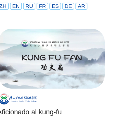
ZH
EN
RU
FR
ES
DE
AR
Aficionado al kung-fu