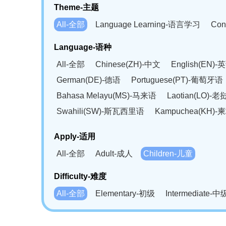
Theme-主题
All-全部
Language Learning-语言学习
Con
Language-语种
All-全部
Chinese(ZH)-中文
English(EN)-
German(DE)-德语
Portuguese(PT)-葡萄牙语
Bahasa Melayu(MS)-马来语
Laotian(LO)-
Swahili(SW)-斯瓦西里语
Kampuchea(KH)
Apply-适用
All-全部
Adult-成人
Children-儿童
Difficulty-难度
All-全部
Elementary-初级
Intermediate-中