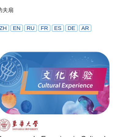
功夫扇
ZH
EN
RU
FR
ES
DE
AR