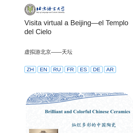
Visita virtual a Beijing—el Templo
del Cielo
虚拟游北京——天坛
ZH
EN
RU
FR
ES
DE
AR