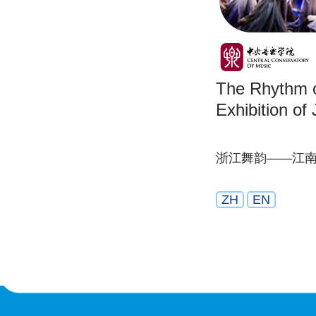
The Rhythm 
Exhibition of
浙江舞韵——江
ZH
EN