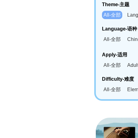
Theme-主题
All-全部
Lan
Language-语种
All-全部
Chi
German(DE)-
Apply-适用
Bahasa Mela
All-全部
Adu
Swahili(SW
Difficulty-难度
All-全部
Ele