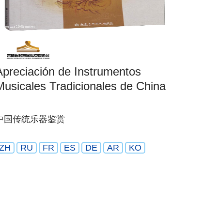
Apreciación de Instrumentos
Musicales Tradicionales de China
中国传统乐器鉴赏
ZH
RU
FR
ES
DE
AR
KO