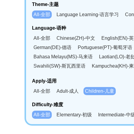
Theme-主题
All-全部
Language Learning-语言学习
Con
Language-语种
All-全部
Chinese(ZH)-中文
English(EN)-
German(DE)-德语
Portuguese(PT)-葡萄牙语
Bahasa Melayu(MS)-马来语
Laotian(LO)-
Swahili(SW)-斯瓦西里语
Kampuchea(KH)
Apply-适用
All-全部
Adult-成人
Children-儿童
Difficulty-难度
All-全部
Elementary-初级
Intermediate-中