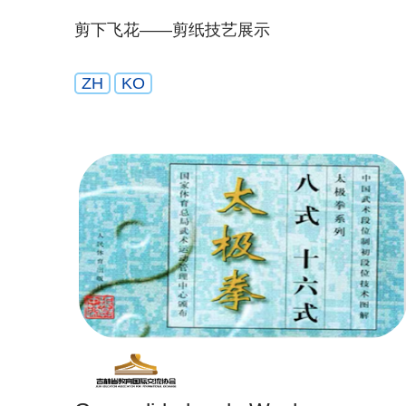
剪下飞花——剪纸技艺展示
ZH
KO