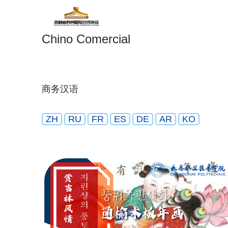
Chino Comercial
商务汉语
ZH
RU
FR
ES
DE
AR
KO