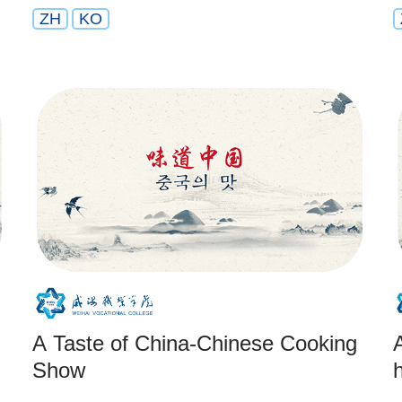
ZH
KO
A Taste of China-Chinese Cooking
A
Show