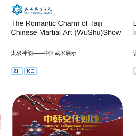
The Romantic Charm of Taiji-
Chinese Martial Art (WuShu)Show
太极神韵——中国武术展示
ZH
KO