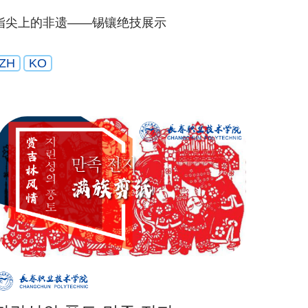
指尖上的非遗——锡镶绝技展示
ZH
KO