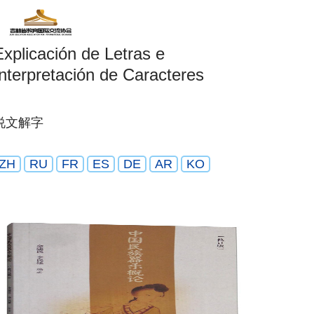
Explicación de Letras e
Interpretación de Caracteres
说文解字
ZH
RU
FR
ES
DE
AR
KO