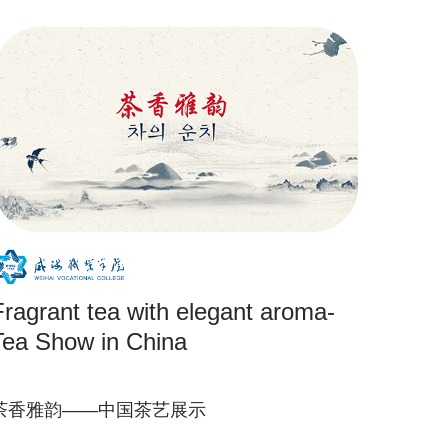
Fragrant tea with elegant aroma-
Tea Show in China
茶香雅韵——中国茶艺展示