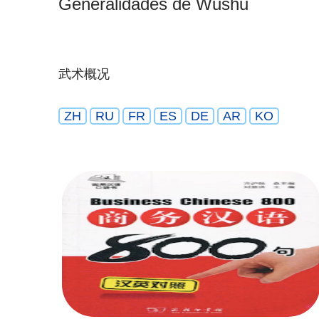
Generalidades de Wushu
武术概况
ZH
RU
FR
ES
DE
AR
KO