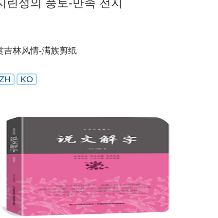
지린성의 풍토-만족 전지
赏吉林风情-满族剪纸
ZH
KO