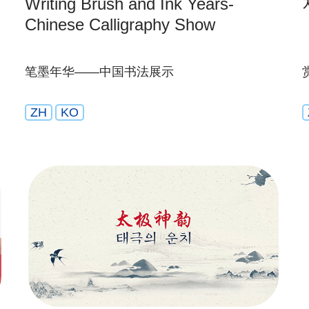
Writing Brush and Ink Years-
Chinese Calligraphy Show
笔墨年华——中国书法展示
ZH
KO