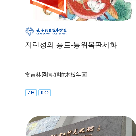
지린성의 풍토-퉁위목판세화
赏吉林风情-通榆木板年画
ZH
KO