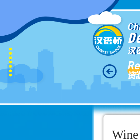
Ch
D
汉
Re
资
Wine