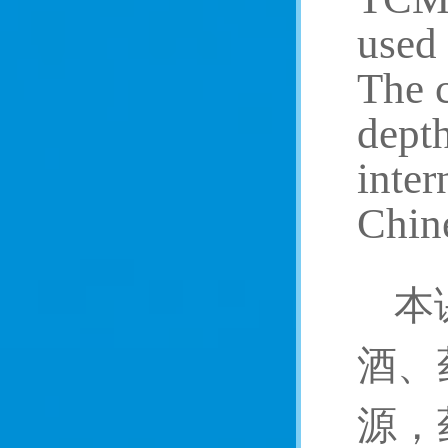
used 
The c
depth
inter
Chine
本
酒、
源，