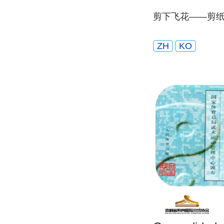
剪下飞花——剪
ZH
KO