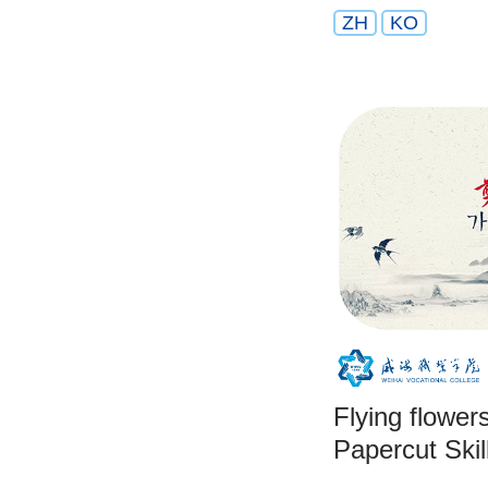
ZH
KO
Flying flower
Papercut Ski