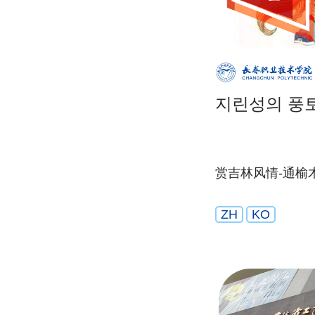
지린성의 풍
赏吉林风情-通榆
ZH
KO