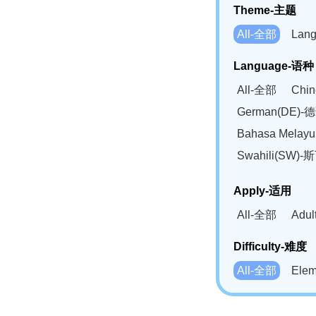
Theme-主题
All-全部
Lan
Language-语种
All-全部
Chi
German(DE)-
Bahasa Mela
Swahili(SW
Apply-适用
All-全部
Adu
Difficulty-难度
All-全部
Ele