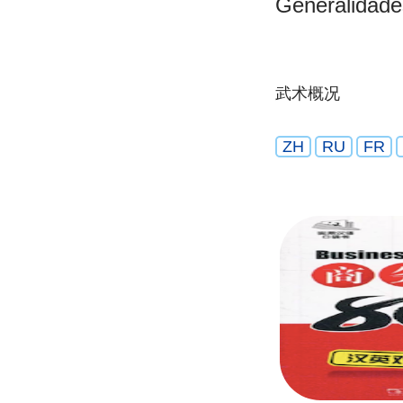
Generalidad
武术概况
ZH
RU
FR