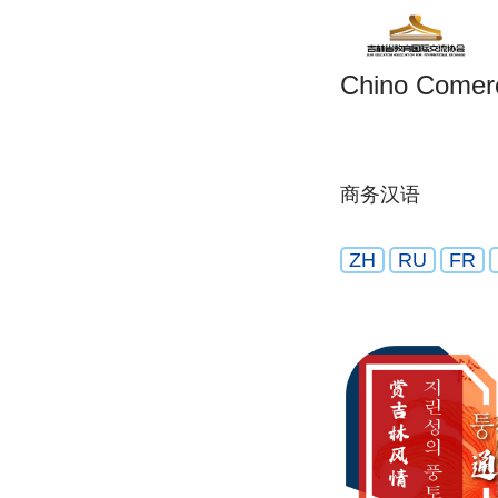
Chino Comerc
商务汉语
ZH
RU
FR