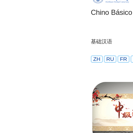
Chino Básico
基础汉语
ZH
RU
FR