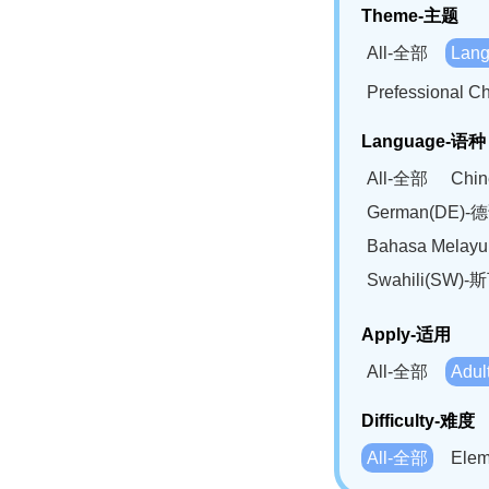
Theme-主题
All-全部
Lan
Prefessional
Language-语种
All-全部
Chi
German(DE)-
Bahasa Mela
Swahili(SW
Apply-适用
All-全部
Adu
Difficulty-难度
All-全部
Ele