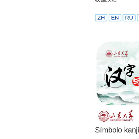
ZH
EN
RU
Símbolo kanji