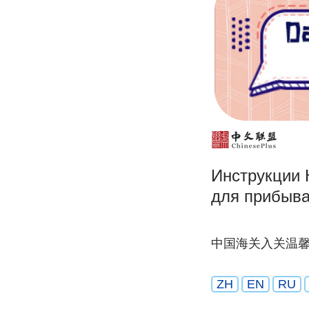
Инструкции 
для прибыв
中国海关入关温
ZH
EN
RU