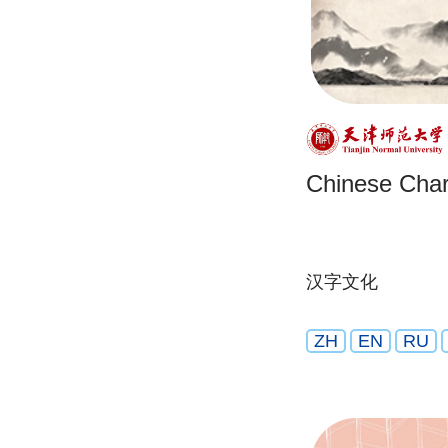
Chinese Char
汉字文化
ZH
EN
RU