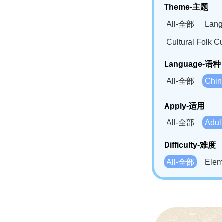
Theme-主题
All-全部
Lan
Cultural Fol
Language-语种
All-全部
Chi
German(DE)-
Apply-适用
Bahasa Mela
All-全部
Adu
Swahili(SW
Difficulty-难度
All-全部
Ele