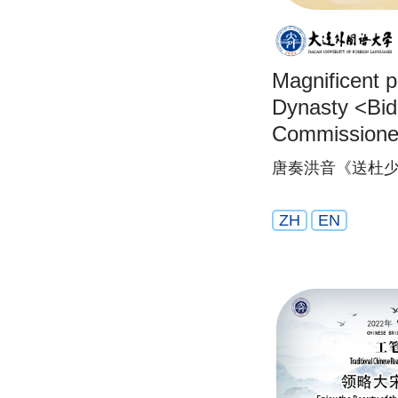
Magnificent p
Dynasty <Bidd
Commissioner 
office at Sh
唐奏洪音《送杜
Dynasty Arch
ZH
EN