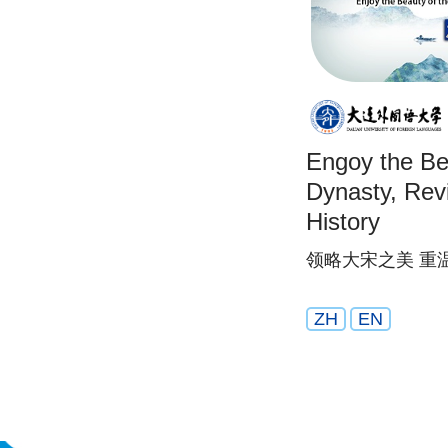
Engoy the Be
Dynasty, Rev
History
领略大宋之美 重
ZH
EN