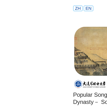
ZH
EN
Popular Song
Dynasty－ So