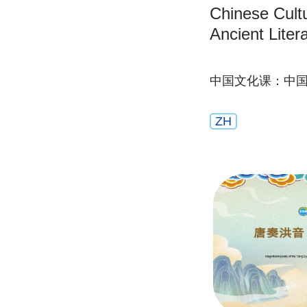
Chinese Cult
Ancient Liter
中国文化课：中
ZH