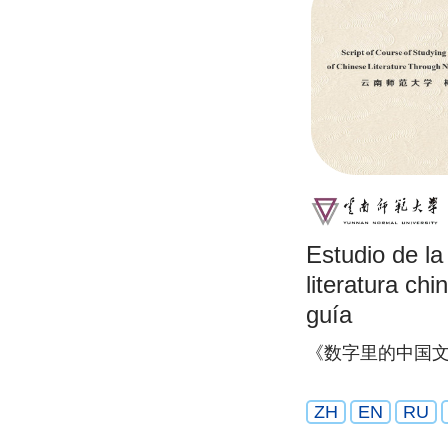
Estudio de la 
literatura c
guía
《数字里的中国
ZH
EN
RU