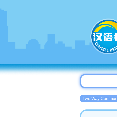
Two Way Commu