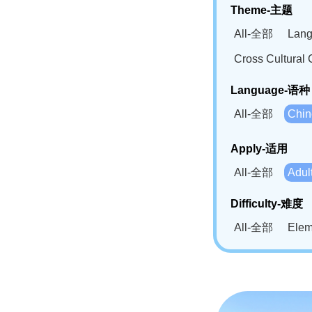
Theme-主题
All-全部
Lan
Cross Cultur
Language-语种
All-全部
Chi
German(DE)-
Apply-适用
Bahasa Mela
All-全部
Adu
Swahili(SW
Difficulty-难度
All-全部
Ele