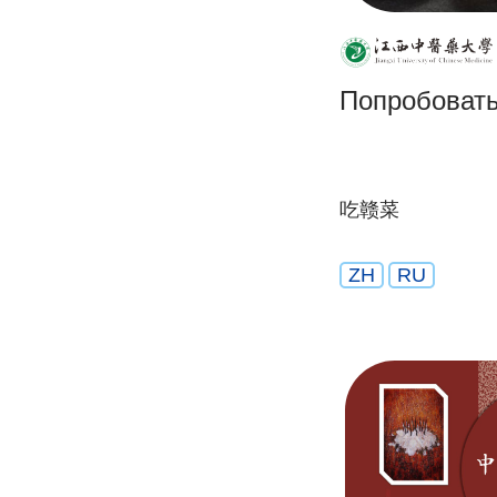
Попробовать
吃赣菜
ZH
RU