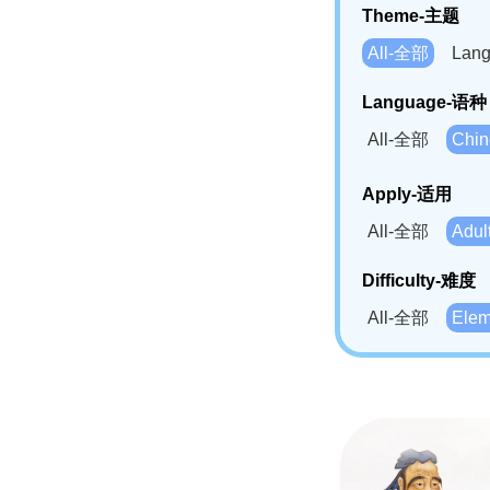
Theme-主题
All-全部
Lan
Language-语种
All-全部
Chi
German(DE)-
Apply-适用
Bahasa Mela
All-全部
Adu
Swahili(SW
Difficulty-难度
All-全部
Ele