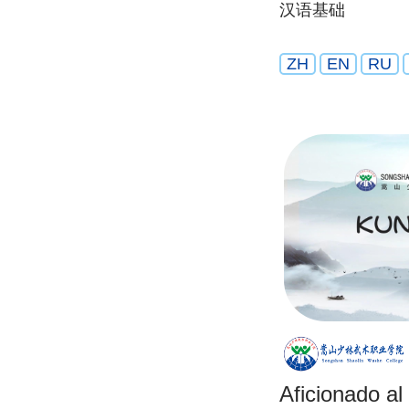
汉语基础
ZH
EN
RU
Aficionado al