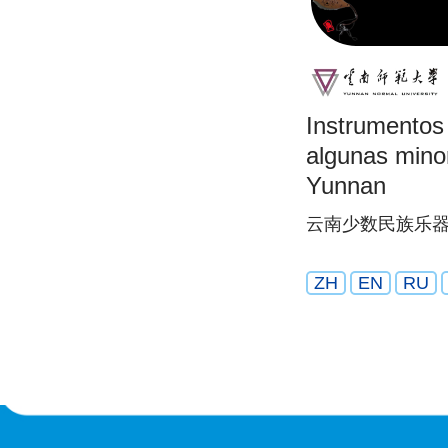
Instrumentos
algunas mino
Yunnan
云南少数民族乐
ZH
EN
RU