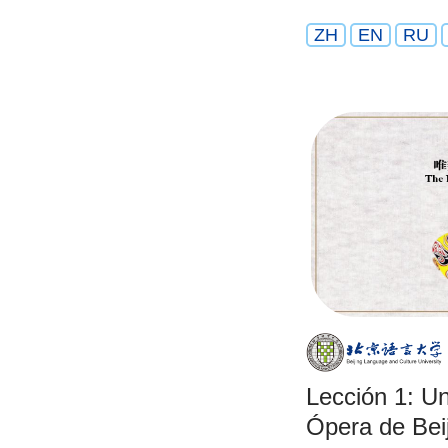
ZH
EN
RU
Lección 1: Un
Ópera de Bei