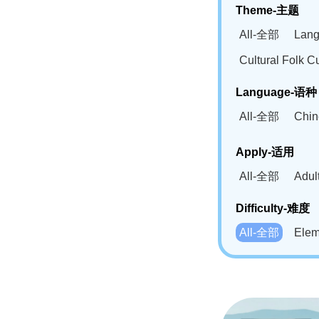
Theme-主题
All-全部
Lan
Cultural Fol
Language-语种
All-全部
Chi
German(DE)-
Apply-适用
Bahasa Mela
All-全部
Adu
Swahili(SW
Difficulty-难度
All-全部
Ele