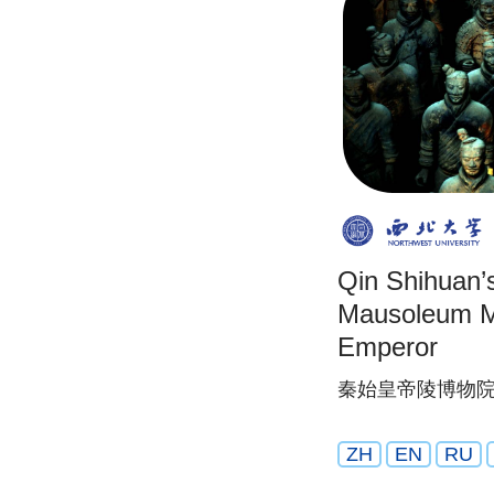
Qin Shihuan’s
Mausoleum M
Emperor
秦始皇帝陵博物
ZH
EN
RU