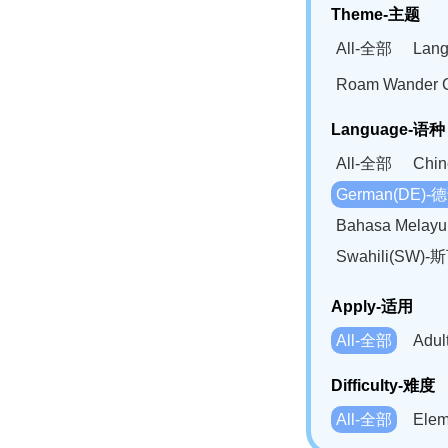
Theme-主题
All-全部
Lan
Roam Wander
Language-语种
All-全部
Chi
German(DE)-
Bahasa Mela
Swahili(SW
Apply-适用
All-全部
Adu
Difficulty-难度
All-全部
Ele