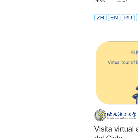
ZH
EN
RU
Visita virtua