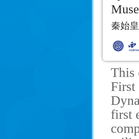
Museu
秦始皇
This
First
Dynas
first
compl