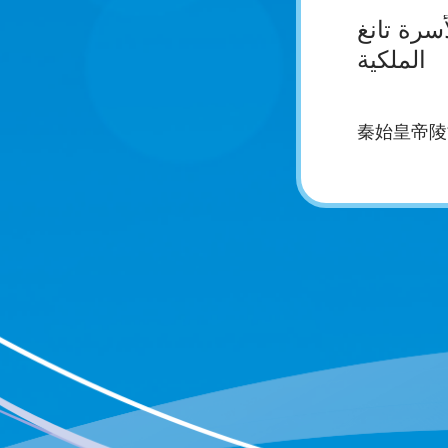
أسرة تانغ
الملكية
秦始皇帝陵