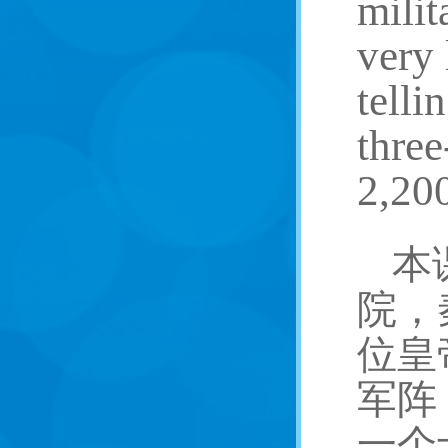
mili
very 
telli
three
2,200
本
院，
位皇
军阵
一个