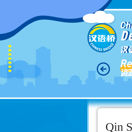
Ch
D
汉
Re
资
Qin S