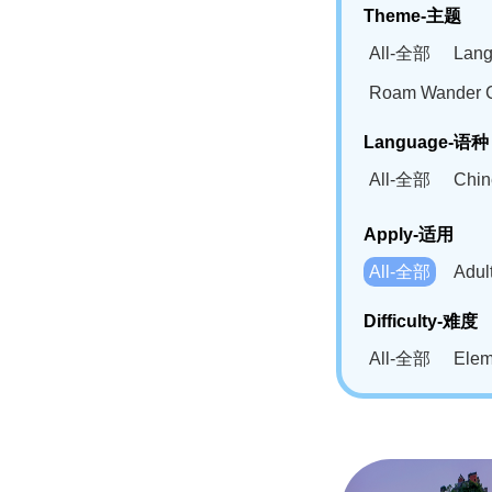
Theme-主题
All-全部
Lan
Roam Wander
Language-语种
All-全部
Chi
German(DE)-
Apply-适用
Bahasa Mela
All-全部
Adu
Swahili(SW
Difficulty-难度
All-全部
Ele