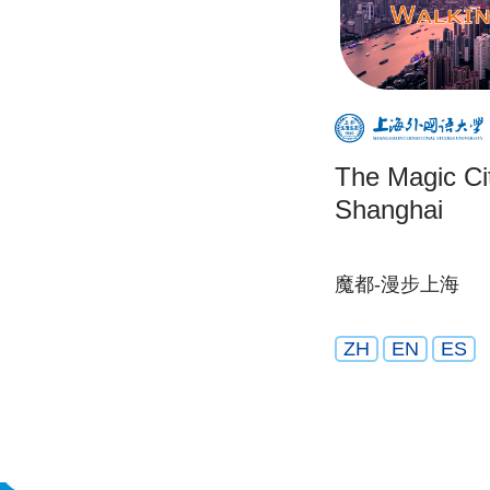
The Magic Cit
Shanghai
魔都-漫步上海
ZH
EN
ES