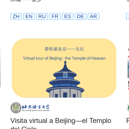
ZH
EN
RU
FR
ES
DE
AR
Visita virtual a Beijing—el Templo