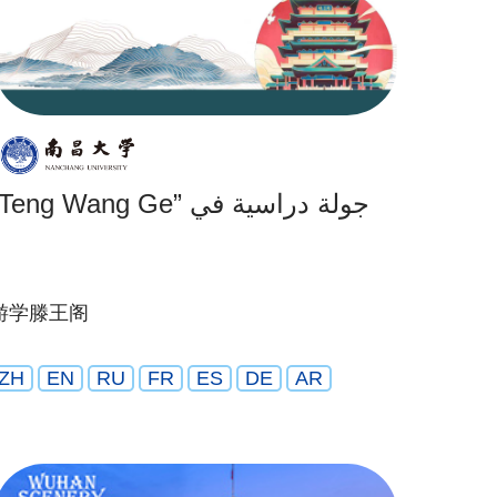
“Teng Wang Ge” جولة دراسية في
游学滕王阁
ZH
EN
RU
FR
ES
DE
AR