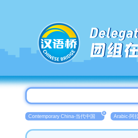
Delegat
团组
X
Contemporary China-当代中国
Arabic-