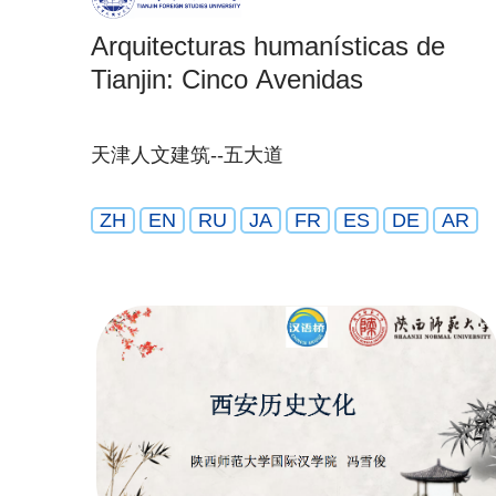
Arquitecturas humanísticas de
Tianjin: Cinco Avenidas
天津人文建筑--五大道
ZH
EN
RU
JA
FR
ES
DE
AR