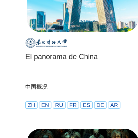
El panorama de China
中国概况
ZH
EN
RU
FR
ES
DE
AR