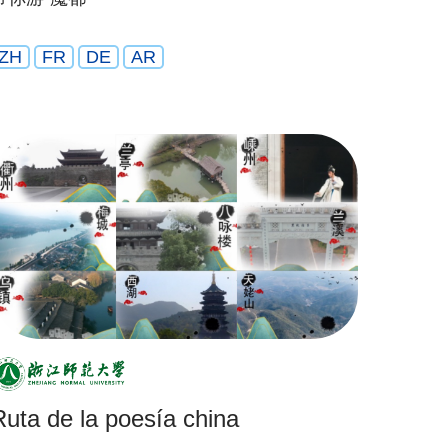
ZH
FR
DE
AR
Ruta de la poesía china