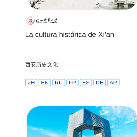
La cultura histórica de Xi’an
西安历史文化
ZH
EN
RU
FR
ES
DE
AR