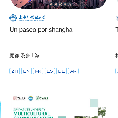
Un paseo por shanghai
魔都-漫步上海
ZH
EN
FR
ES
DE
AR