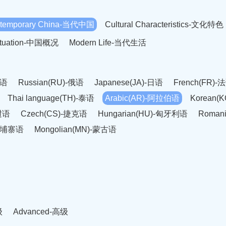
temporary China-当代中国
Cultural Characteristics-文化特色
Situation-中国概况
Modern Life-当代生活
英语
Russian(RU)-俄语
Japanese(JA)-日语
French(FR)-
Thai language(TH)-泰语
Arabic(AR)-阿拉伯语
Korean(
老挝语
Czech(CS)-捷克语
Hungarian(HU)-匈牙利语
Roman
-柬埔寨语
Mongolian(MN)-蒙古语
级
Advanced-高级