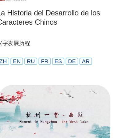
La Historia del Desarrollo de los
Caracteres Chinos
汉字发展历程
ZH
EN
RU
FR
ES
DE
AR