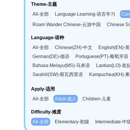
Theme-主题
All-全部
Language Learning-语言学习
Con
Roam Wander Chinese-云游中国
Chinese 
Language-语种
All-全部
Chinese(ZH)-中文
English(EN)-
German(DE)-德语
Portuguese(PT)-葡萄牙语
Bahasa Melayu(MS)-马来语
Laotian(LO)-
Swahili(SW)-斯瓦西里语
Kampuchea(KH)
Apply-适用
All-全部
Adult-成人
Children-儿童
Difficulty-难度
All-全部
Elementary-初级
Intermediate-中