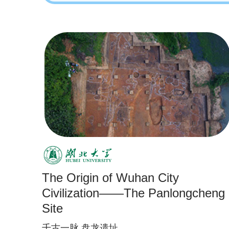
The Origin of Wuhan City
Civilization——The Panlongcheng
Site
千古一脉 盘龙遗址