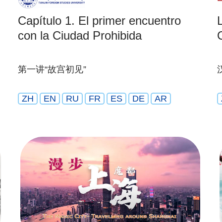
Capítulo 1. El primer encuentro
con la Ciudad Prohibida
第一讲“故宫初见”
ZH
EN
RU
FR
ES
DE
AR