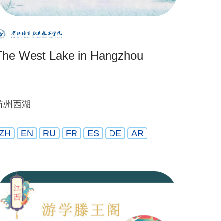
The West Lake in Hangzhou
杭州西湖
ZH
EN
RU
FR
ES
DE
AR