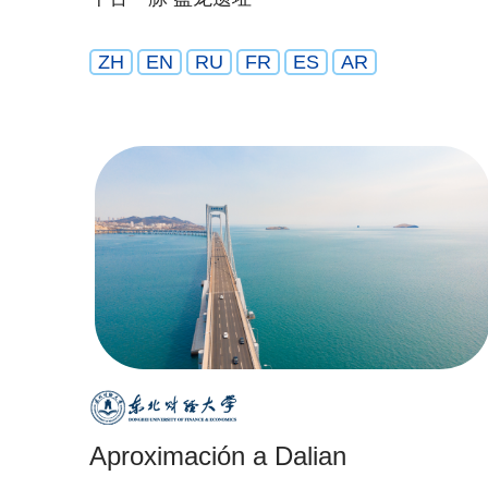
ZH
EN
RU
FR
ES
AR
Aproximación a Dalian