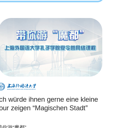
Ich würde ihnen gerne eine kleine
tour zeigen “Magischen Stadt”
带你游“魔都”