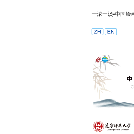
一浓一淡•中国绘
ZH
EN