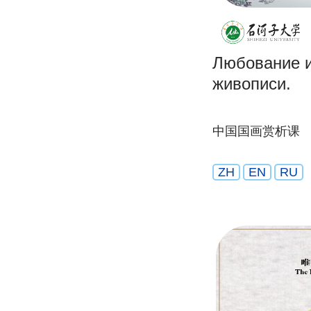
Любование и
живописи.
中国国画赏析课
ZH
EN
RU