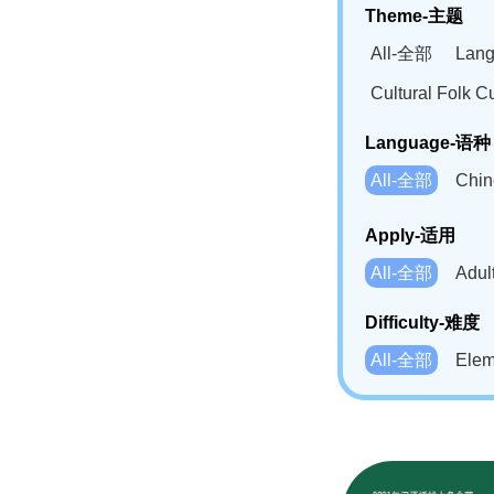
Theme-主题
All-全部
Lan
Cultural Fol
Language-语种
All-全部
Chi
German(DE)-
Apply-适用
Bahasa Mela
All-全部
Adu
Swahili(SW
Difficulty-难度
All-全部
Ele