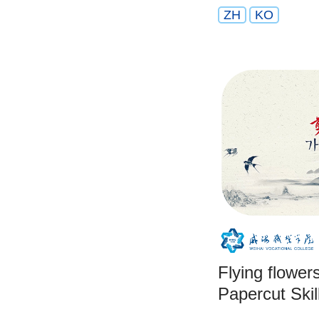
ZH
KO
Flying flower
Papercut Ski