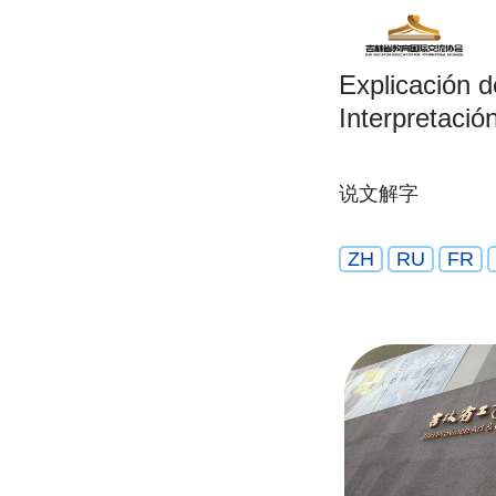
Explicación d
Interpretació
说文解字
ZH
RU
FR