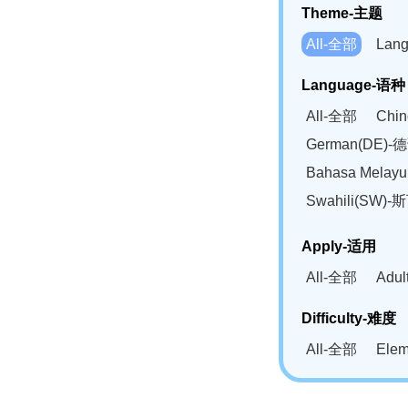
Theme-主题
All-全部
Lan
Language-语种
All-全部
Chi
German(DE)-
Bahasa Mela
Swahili(SW
Apply-适用
All-全部
Adu
Difficulty-难度
All-全部
Ele