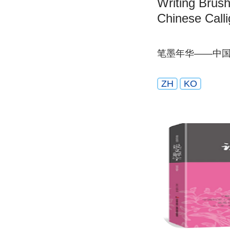
Writing Brush
Chinese Call
笔墨年华——中
ZH
KO