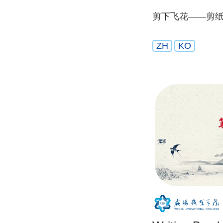
剪下飞花——剪
ZH
KO