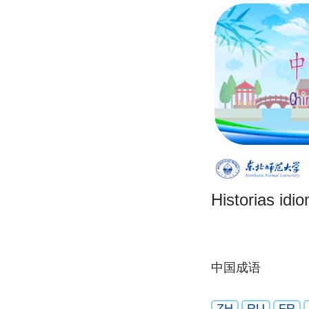
Historias idi
中国成语
ZH
RU
FR