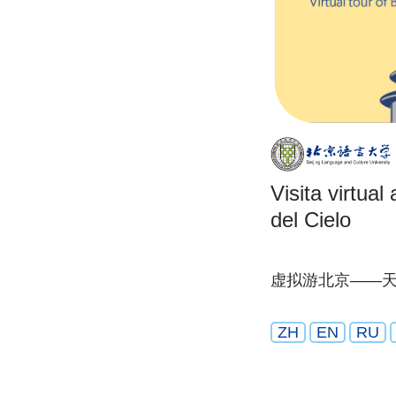
Visita virtua
del Cielo
虚拟游北京——
ZH
EN
RU