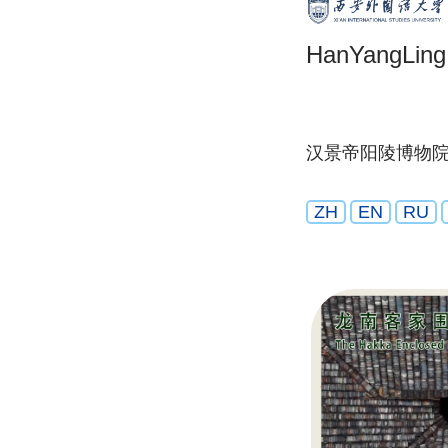
HanYangLin
汉景帝阳陵博物
ZH
EN
RU