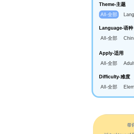
Theme-主题
All-全部
Lan
Language-语种
All-全部
Chi
German(DE)-
Apply-适用
Bahasa Mela
All-全部
Adu
Swahili(SW
Difficulty-难度
All-全部
Ele