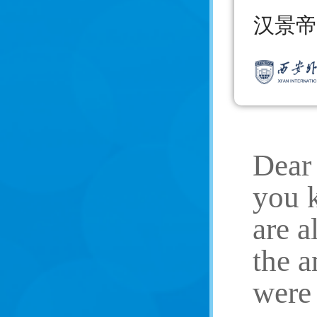
汉景帝
Dear 
you k
are a
the a
were