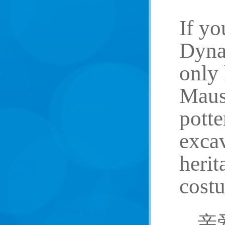
If yo
Dynas
only 
Mauso
potte
excav
herit
costu
亲