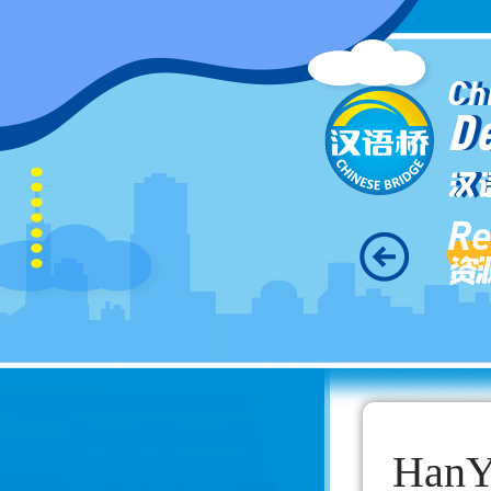
Ch
D
汉
Re
资
HanY