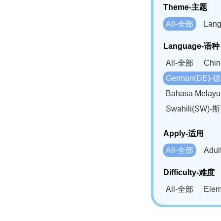
Theme-主题
All-全部
Lan
Language-语种
All-全部
Chi
German(DE)-
Bahasa Mela
Swahili(SW
Apply-适用
All-全部
Adu
Difficulty-难度
All-全部
Ele