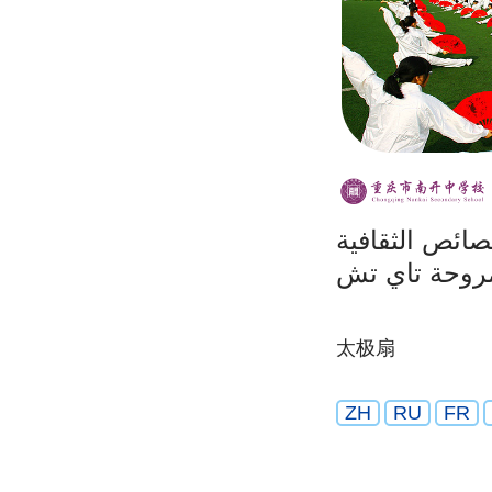
ائص الثقافية
مروحة تاي تش
太极扇
ZH
RU
FR