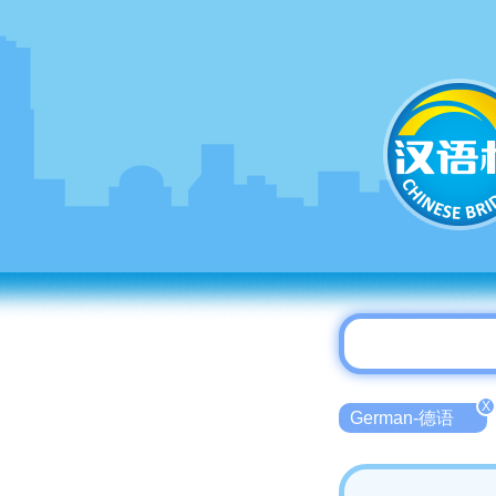
X
German-德语