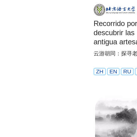
Recorrido por
descubrir las
antigua artes
云游胡同：探寻老
ZH
EN
RU