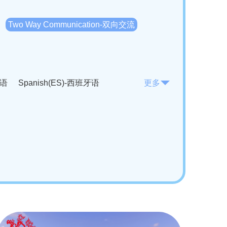
Two Way Communication-双向交流
法语
Spanish(ES)-西班牙语
更多
KO)-韩语
Vietnamese(VI)-越南语
ian(RO)-罗马尼亚语