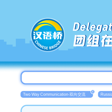
Delegat
团组
X
Two Way Communication-双向交流
Russ