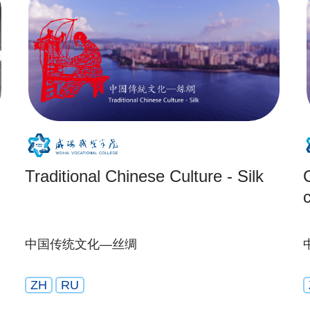
Traditional Chinese Culture - Silk
C
中国传统文化—丝绸
ZH
RU