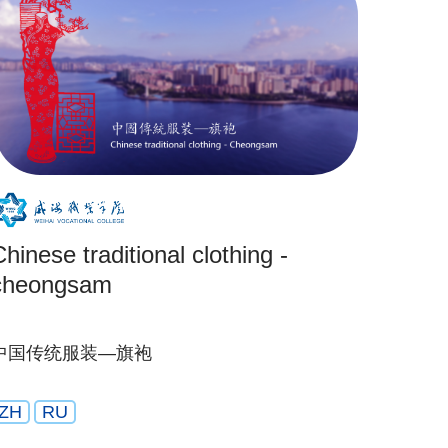
hinese traditional clothing -
cheongsam
中国传统服装—旗袍
ZH
RU