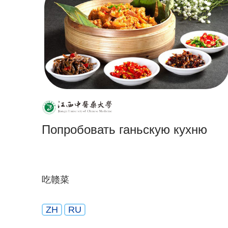
Попробовать ганьскую кухню
吃赣菜
ZH
RU