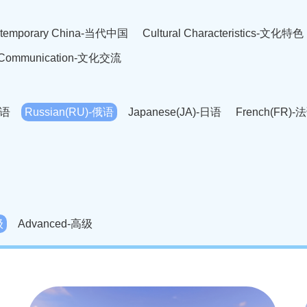
temporary China-当代中国
Cultural Characteristics-文化特色
l Communication-文化交流
英语
Russian(RU)-俄语
Japanese(JA)-日语
French(FR)-
Thai language(TH)-泰语
Arabic(AR)-阿拉伯语
Korean(
老挝语
Czech(CS)-捷克语
Hungarian(HU)-匈牙利语
Roman
-柬埔寨语
Mongolian(MN)-蒙古语
级
Advanced-高级