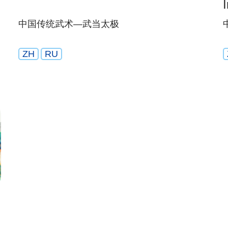
中国传统武术—武当太极
ZH
RU