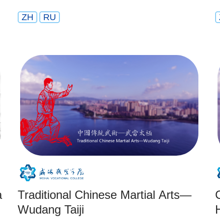
ZH
RU
a
Traditional Chinese Martial Arts—
Wudang Taiji