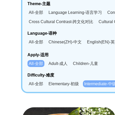
Theme-主题
All-全部
Language Learning-语言学习
Con
Cross Cultural Contrast-跨文化对比
Cultura
Language-语种
All-全部
Chinese(ZH)-中文
English(EN)-
German(DE)-德语
Portuguese(PT)-葡萄牙语
Apply-适用
Bahasa Melayu(MS)-马来语
Laotian(LO)-
All-全部
Adult-成人
Children-儿童
Swahili(SW)-斯瓦西里语
Kampuchea(KH)
Difficulty-难度
All-全部
Elementary-初级
Intermediate-中