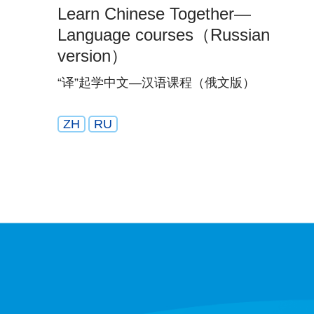
Learn Chinese Together—
Language courses（Russian
version）
“译”起学中文—汉语课程（俄文版）
ZH
RU