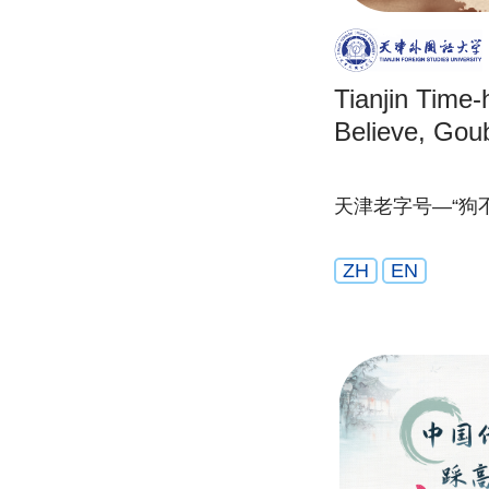
Tianjin Time
Believe, Gou
天津老字号—“狗
ZH
EN