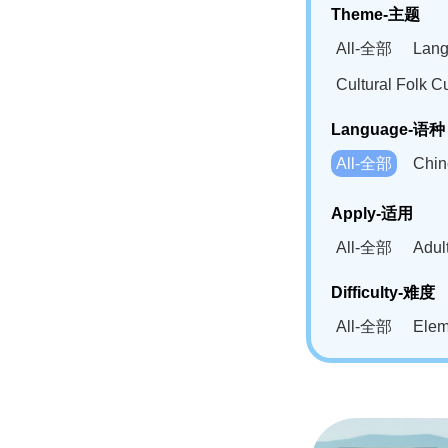
Theme-主题
All-全部
Lan
Cultural Fol
Language-语种
All-全部
Chi
German(DE)-
Apply-适用
Bahasa Mela
All-全部
Adu
Swahili(SW
Difficulty-难度
All-全部
Ele