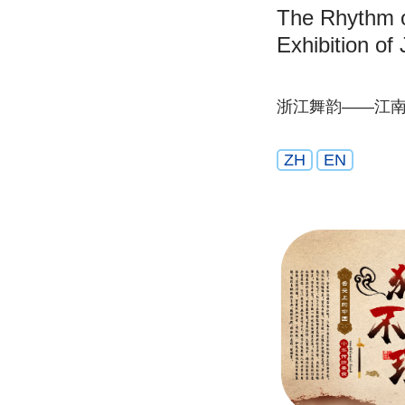
The Rhythm 
Exhibition of
浙江舞韵——江
ZH
EN