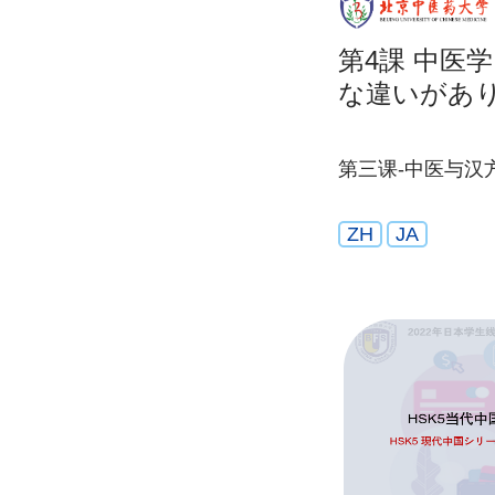
第4課 中医
な違いがあり
第三课-中医与汉
ZH
JA