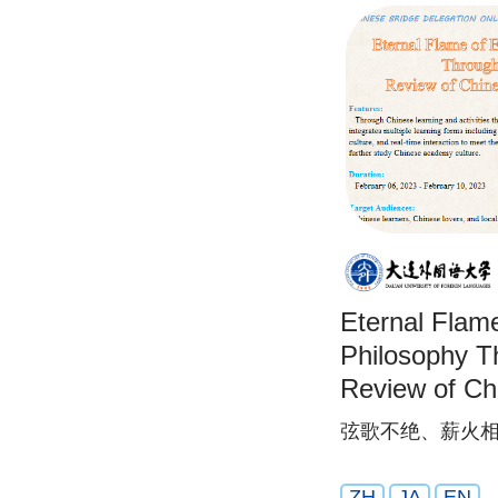
Eternal Flame
Philosophy T
Review of C
Culture
弦歌不绝、薪火
ZH
JA
EN