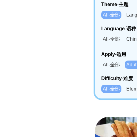
Theme-主题
All-全部
Lan
Language-语种
All-全部
Chi
German(DE)-
Apply-适用
Bahasa Mela
All-全部
Adu
Swahili(SW
Difficulty-难度
All-全部
Ele